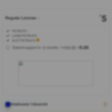
5
$
Regular License
Regular
Included:
PETIRJITU
License
Included:
LOGIN PETIRJITU
SELECTED
Included:
SLOT PETIRJITU
88
$
100.00
5.00
Extend support to 12 months
$
$
Cari situs
game online
resmi?
PETIRJITU
hadir
dengan
lisensi
terpercaya,
akses
mudah, fitur
modern,
PEMENANG TERAKHIR
dan