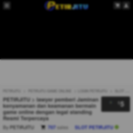
PETIRJITU
PETIRJITU GAME ONLINE
LOGIN PETIRJITU
SLOT PETIRJITU
PETIRJITU > lawyer pemberi Jaminan
5
$
kenyamanan dan keamanan bermain
game online dengan legal standing
Resmi Terpercaya
By
PETIRJITU
707
sales
SLOT PETIRJITU