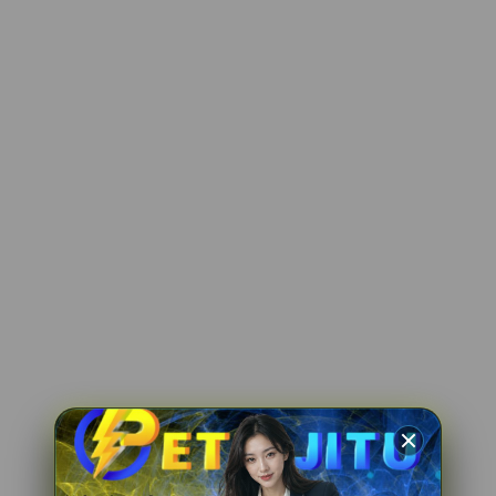
at****r0
IDR 1,764,901.58
PG Soft Picks
ka****u9
IDR 2,034,495.44
Gates of Olympus
fi****o4
IDR 1,801,557.00
PG Soft Hot