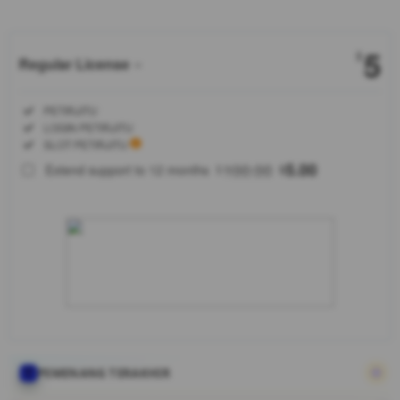
5
$
Regular License
Regular
Included:
PETIRJITU
License
Included:
LOGIN PETIRJITU
SELECTED
Included:
SLOT PETIRJITU
88
$
100.00
5.00
Extend support to 12 months
$
$
Cari situs
game online
resmi?
PETIRJITU
hadir
dengan
lisensi
terpercaya,
akses
mudah, fitur
modern,
PEMENANG TERAKHIR
dan