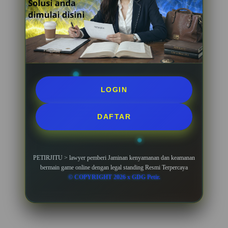
LOGIN
DAFTAR
PETIRJITU > lawyer pemberi Jaminan kenyamanan dan keamanan
bermain game online dengan legal standing Resmi Terpercaya
© COPYRIGHT 2026 x GDG Petir.