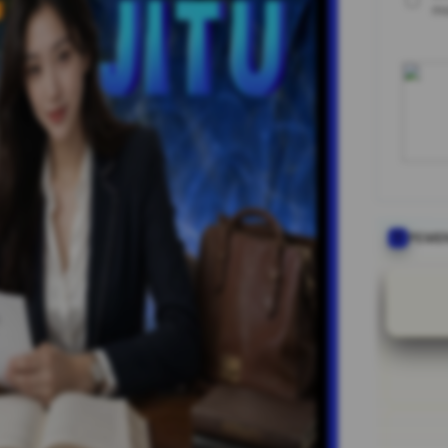
berm
mo
berm
V
i
e
w
l
i
c
e
PEME
n
s
e
d
e
t
a
i
l
s