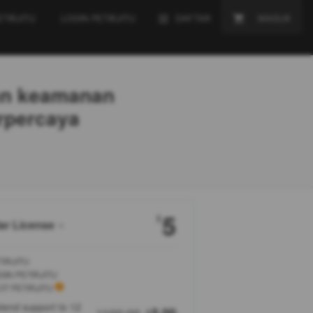
ETIRJITU
LOGIN PETIRJITU
DAFTAR
MASUK
an keamanan
rpercaya
5
$
ar License
88
lar License
$
SELECTED
luded:
TIRJITU
luded:
 situs game online resmi? PETIRJITU
GIN PETIRJITU
luded:
OT PETIRJITU
r dengan lisensi terpercaya, akses
h, fitur modern, dan pengalaman
tend support to 12
$
$