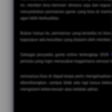
ini, member bisa bermain dimana saja dan kapan saj
menyediakan permainan game yang bisa di mainkan
agar lebih berkualitas.
Bukan hanya itu, permainan yang tersedia ini bi
kapanpun ada kesulitan yang dialami oleh member.
Sebagai penyedia game online terlengkap 2026
pemula yang ingin merasakan bagaimana sensasi be
semuanya bisa di dapat tanpa perlu mengeluarkan d
dikembangkan, sampai tidak ada lagi kasus keke
mengalami kekecewaan atau ketidak adilan.