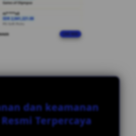
Gates of Olympus
ni****o3
IDR 2,041,221.08
PG Soft Picks
INNER
LIVE FEED
ra****a7
IDR 1,130,621.74
PG Soft Hot
ar****o4
IDR 1,510,909.04
Mahjong Ways Black
re****a3
IDR 1,523,054.88
Lucky Twins Nexus
di****n3
manan dan keamanan
IDR 1,235,387.40
PG Soft Hot
 Resmi Terpercaya
di****n4
IDR 850,215.36
Gate Slots 88