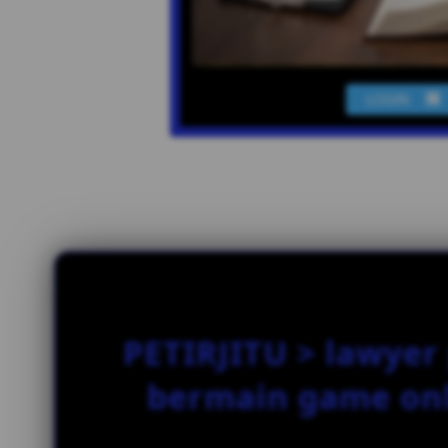
LOGIN
PETIRJITU > lawye
bermain game onl