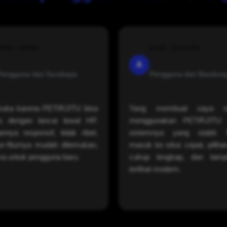
dian_sloter
andi_maxwin
A
Pengguna dari Surabaya
Pengguna dari Bandun
suka karena PETIRJITU bisa
Yang membuat saya n
es dengan lancar lewat HP.
menggunakan PETIRJITU 
annya responsif, tidak ribet,
sistemnya yang stabil. 
tur-fiturnya mudah ditemukan,
masuk ke situs cepat, pilih
ma untuk pengguna baru.
cukup lengkap, dan tampi
terlihat modern.