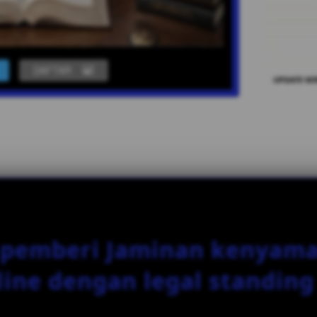
DAFTAR
UPDATE W
r pemberi Jaminan kenya
ine dengan legal standing