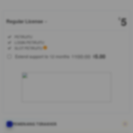
5
$
Regular License
Regular
Included:
PETIRJITU
License
Included:
LOGIN PETIRJITU
SELECTED
Included:
SLOT PETIRJITU
88
$
100.00
5.00
Extend support to 12 months
$
$
Cari situs
game online
resmi?
PETIRJITU
hadir
dengan
lisensi
terpercaya,
akses
mudah, fitur
modern,
PEMENANG TERAKHIR
dan