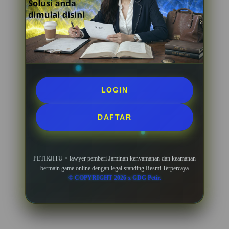
LOGIN
DAFTAR
PETIRJITU > lawyer pemberi Jaminan kenyamanan dan keamanan
bermain game online dengan legal standing Resmi Terpercaya
© COPYRIGHT 2026 x GDG Petir.