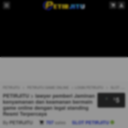
PETIRJITU
PETIRJITU GAME ONLINE
LOGIN PETIRJITU
SLOT PETIRJITU
PETIRJITU > lawyer pemberi Jaminan
5
$
kenyamanan dan keamanan bermain
game online dengan legal standing
Resmi Terpercaya
By
PETIRJITU
707
sales
SLOT PETIRJITU