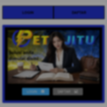
LOGIN
DAFTAR
LOGIN
DAFTAR
Show More