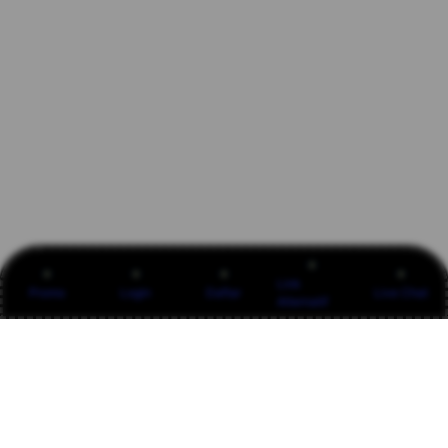
Link
Promo
Login
Daftar
Live Chat
Alternatif