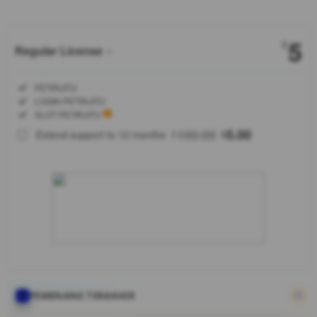
5
$
Regular License
Regular
Included:
PETIRJITU
License
Included:
LOGIN PETIRJITU
SELECTED
Included:
SLOT PETIRJITU
88
$
100.00
5.00
Extend support to 12 months
$
$
Cari situs
game online
resmi?
PETIRJITU
hadir
dengan
lisensi
terpercaya,
akses
mudah, fitur
modern,
PEMENANG TERAKHIR
dan