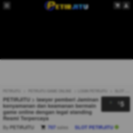
PETIRJITU
PETIRJITU GAME ONLINE
LOGIN PETIRJITU
SLOT PETIRJITU
PETIRJITU > lawyer pemberi Jaminan
5
$
kenyamanan dan keamanan bermain
game online dengan legal standing
Resmi Terpercaya
By
PETIRJITU
707
sales
SLOT PETIRJITU