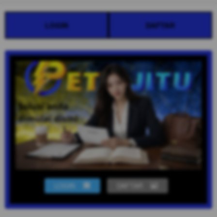
LOGIN
DAFTAR
LOGIN
DAFTAR
Show More