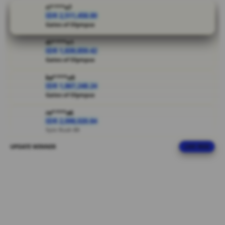
pengalaman
ri****o7
bermain
IDR 2,511,458.00
Gates of Olympus
lebih
nyaman.
di****n1
Rasakan
IDR 1,839,859.42
serunya
Gates of Olympus
bermain di
ka****u0
situs game
IDR 1,867,248.24
online No 1.
Gates of Olympus
V
re****a6
IDR 2,098,020.84
i
Spin Rush 88
e
w
UPDATE WINNER
LIVE FEED
ra****a7
l
IDR 1,130,621.74
i
PG Soft Hot
c
ar****o4
e
IDR 1,510,909.04
n
Mahjong Ways Black
s
e
re****a3