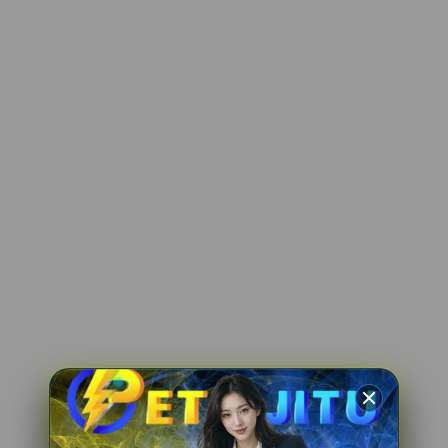
re****a8
IDR 1,478,650.24
PG Soft Hot
at****r6
IDR 930,403.16
Sweet Bonanza
fi****o4
IDR 1,801,557.00
PG Soft Hot