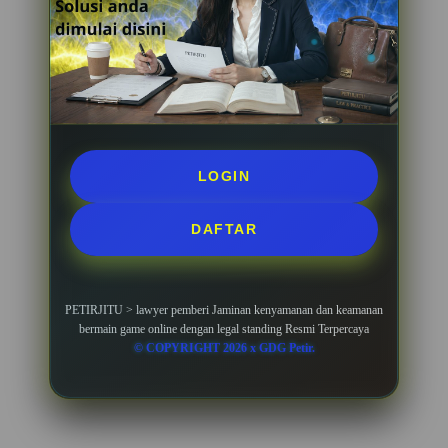
LOGIN
DAFTAR
PETIRJITU > lawyer pemberi Jaminan kenyamanan dan keamanan
bermain game online dengan legal standing Resmi Terpercaya
© COPYRIGHT 2026 x GDG Petir.