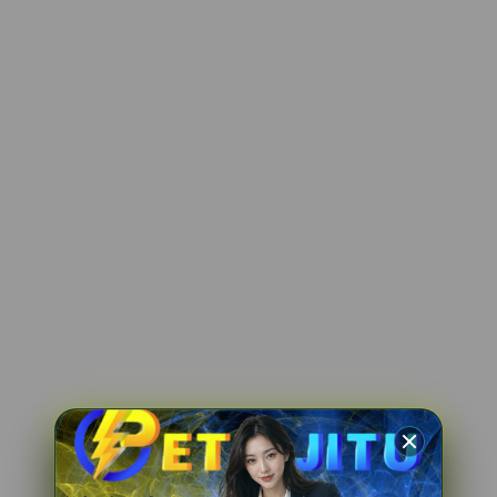
at****r6
IDR 1,225,407.18
PG Soft Picks
ka****u4
IDR 1,821,733.32
Lucky Twins Nexus
fi****o4
IDR 1,801,557.00
PG Soft Hot