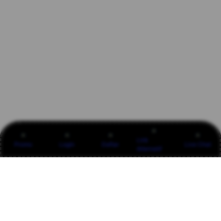
Link
Promo
Login
Daftar
Live Chat
Alternatif