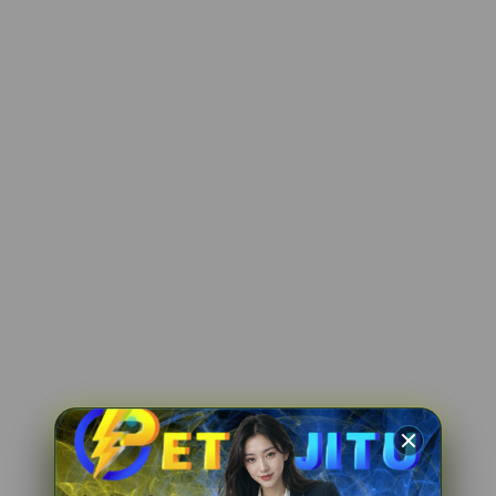
fi****o4
IDR 846,862.38
Mahjong Ways Black
la****u6
IDR 624,061.82
Gate Slots 88
re****a7
IDR 1,308,225.54
PG Soft Hot