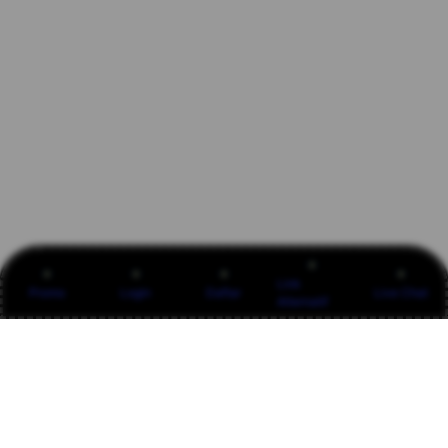
Link
Promo
Login
Daftar
Live Chat
Alternatif