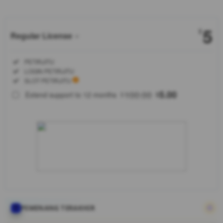
5
$
Regular License
Regular
Included:
PETIRJITU
License
Included:
LOGIN PETIRJITU
SELECTED
Included:
SLOT PETIRJITU
88
$
100.00
5.00
Extend support to 12 months
$
$
Cari situs
game online
resmi?
PETIRJITU
hadir
dengan
lisensi
terpercaya,
akses
mudah, fitur
modern,
PEMENANG TERAKHIR
dan