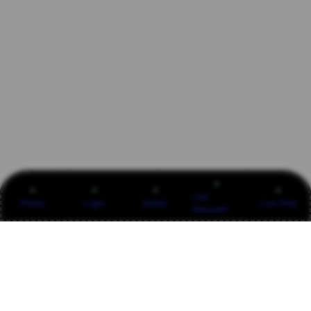
Link
Promo
Login
Daftar
Live Chat
Alternatif