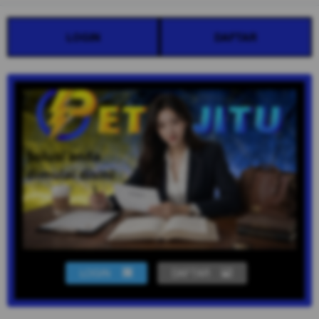
LOGIN
DAFTAR
LOGIN
DAFTAR
Show More