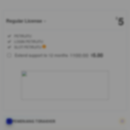
5
$
Regular License
Regular
Included:
PETIRJITU
License
Included:
LOGIN PETIRJITU
SELECTED
Included:
SLOT PETIRJITU
88
$
100.00
5.00
Extend support to 12 months
$
$
Cari situs
game online
resmi?
PETIRJITU
hadir
dengan
lisensi
terpercaya,
akses
mudah, fitur
modern,
PEMENANG TERAKHIR
dan