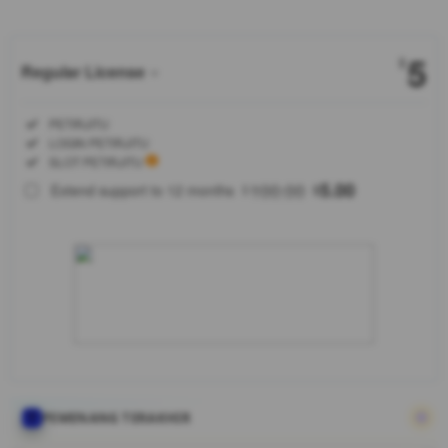
5
$
Regular License
Regular
Included:
PETIRJITU
License
Included:
LOGIN PETIRJITU
SELECTED
Included:
SLOT PETIRJITU
88
$
100.00
5.00
Extend support to 12 months
$
$
Cari situs
game online
resmi?
PETIRJITU
hadir
dengan
lisensi
terpercaya,
akses
mudah, fitur
modern,
PEMENANG TERAKHIR
dan