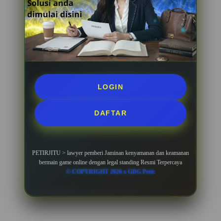
LOGIN
DAFTAR
PETIRJITU > lawyer pemberi Jaminan kenyamanan dan keamanan
bermain game online dengan legal standing Resmi Terpercaya
© COPYRIGHT 2026 x GDG Petir.