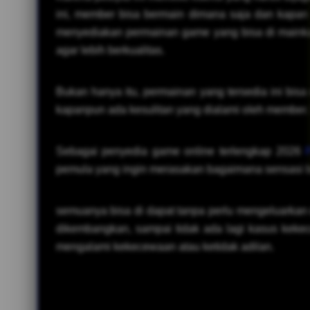
ini, member bisa bermain dimana saja dan kapan saj
menyediakan permainan game yang bisa di mainkan
agar lebih berkualitas.
Bukan hanya itu, permainan yang tersedia ini bi
kapanpun ada kesulitan yang dialami oleh member.
Sebagai penyedia game online terlengkap 2026
pemula yang ingin merasakan bagaimana sensasi be
semuanya bisa di dapat tanpa perlu mengeluarkan d
dikembangkan, sampai tidak ada lagi kasus keke
mengalami kekecewaan atau ketidak adilan.