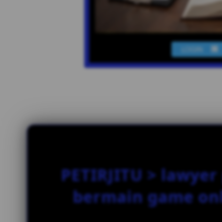
LOGIN
PETIRJITU > lawye
bermain game onl