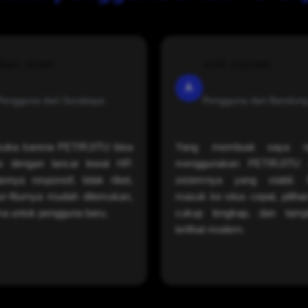
dian_sloter
andi_maxwin
A
Pengguna dari Surabaya
Pengguna dari Bandun
suka karena PETIRJITU bisa
Yang membuat saya n
es dengan lancar lewat HP.
menggunakan PETIRJITU 
annya responsif, tidak ribet,
sistemnya yang stabil. 
tur-fiturnya mudah ditemukan,
masuk ke situs cepat, pilih
ma untuk pengguna baru.
cukup lengkap, dan tampi
terlihat modern.