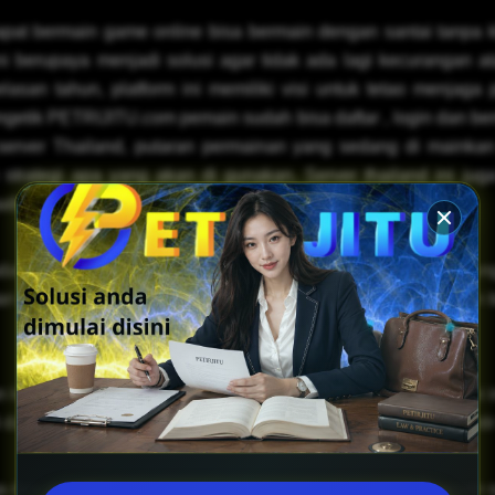
pat bermain game online bisa bermain dengan santai tanpa
 ini berupaya menjadi solusi agar tidak ada lagi kecurangan
asan tahun, platform ini memiliki visi untuk tetao menjaga
getik PETRIJITU.com pemain sudah bisa daftar , login dan ber
rver Thailand, putaran permainan yang sedang di mainkan men
trategi apa yang akan di gunakan. Server thailand ini ju
udah menentukan strategi apa yang akan dipakai.
 adalah kecepatan transaksi. bla pemain bertransaksi langs
 siap untuk bisa dimainkan. permainan yang di maksud pun tida
an keamanan dan kepercayaan pemain pada situs online resmi 
apat bisa langsung di cair kan. tanpa perlu repot dan khawatir 
ijaga dan memiliki pengawas agar baik penyedia maupun pemain s