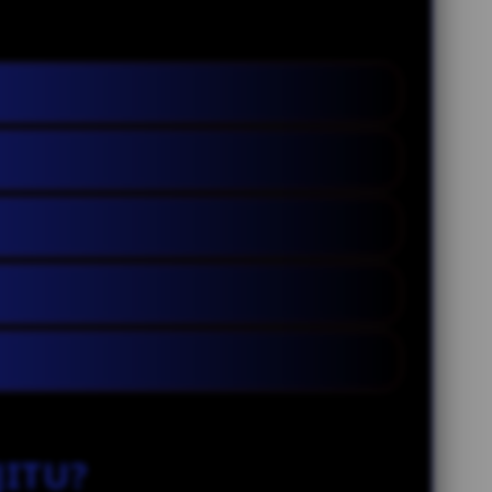
n. hanya dengan modal receh berlisensi resmi
 game online yang resmi. untuk wilayah Asia
 perlu login dengan 1 akun saja sudah bisa
ang sudah sangat canggih tapi tidak membuat
cara daftar nya cukup klik tombol register di
emiliki alat transaksi berupa nomer rekening,
JITU?