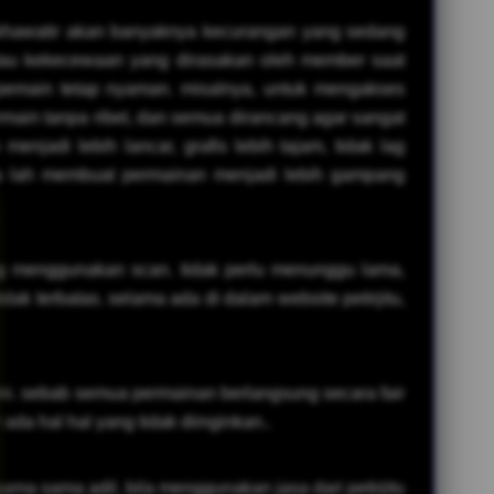
re****a7
 khawatir akan banyaknya kecurangan yang sedang
IDR 1,881,730.26
PG Soft Hot
 atau kekecewaan yang dirasakan oleh member saat
 pemain tetap nyaman. misalnya, untuk mengakses
re****a2
IDR 1,734,136.00
main tanpa ribet, dan semua dirancang agar sangat
Spin Rush 88
jadi lebih lancar, grafis lebih tajam, tidak lag
re****a1
ga lah membuat permainan menjadi lebih gampang
IDR 525,809.42
Spin Rush 88
ri****o6
IDR 272,905.02
sung menggunakan scan. tidak perlu menunggu lama,
Lucky Twins Nexus
k terbatas. selama ada di dalam website petirjitu,
vi****o1
IDR 1,627,463.02
Gates of Olympus
ini. sebab semua permainan berlangsung secara fair
ka****u0
ada hal hal yang tidak diinginkan..
IDR 1,635,658.92
Spin Rush 88
fi****o4
ama sama adil. bila menggunakan jasa dari petirjitu