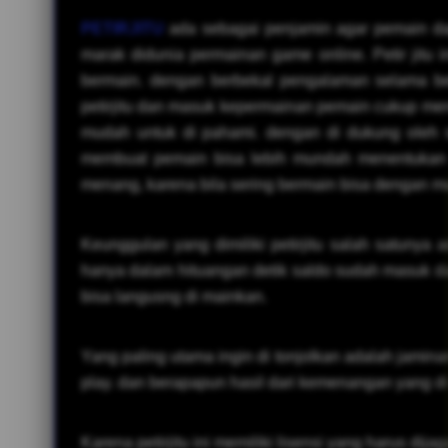
PETIRJITU
ada sebagai penjamin agar pemain da
marak didunia permainan game online. Petir jitu
bermain. dengan berbekal pengalaman selama bel
petirjitu dan masuk kepermainan pemain cukup men
mudah untuk di pahami. dengan di dukung oleh se
membuat pemain bisa lebih mundah menentukan s
menang, karena bila sering bermain bisa dengan m
Keunggulan yang dimiliki petirjitu salah satunya
hanya dalam hituangan detik saldo sudah masuk dan
bisa langusng di mainkan.
Yang paling utama ingin di tonjolkan adalah jamin
play. dan berapapun hasil dari kemenangan yang di d
Karena petirjitu ini memiliki lisensi yang harus d