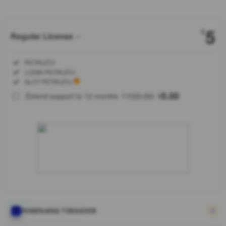
5
$
Regular License
Regular
Included:
PETIRJITU
License
Included:
LOGIN PETIRJITU
SELECTED
Included:
SLOT PETIRJITU
88
$
100.00
5.00
Extend support to 12 months
$
$
Cari situs
game online
resmi?
PETIRJITU
hadir
dengan
lisensi
terpercaya,
akses
mudah, fitur
modern,
PEMENANG TERAKHIR
dan