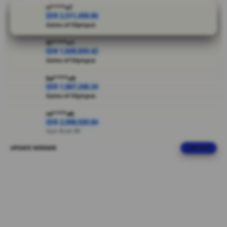
pengalaman
ri****o7
bermain
IDR 2,511,458.00
Gates of Olympus
lebih
nyaman.
di****n1
Rasakan
IDR 1,839,859.42
serunya
Gates of Olympus
bermain di
ka****u0
situs game
IDR 1,867,248.24
online No 1.
Gates of Olympus
V
re****a6
IDR 2,098,020.84
i
Spin Rush 88
e
w
UPDATE WINNER
LIVE FEED
fi****o6
l
IDR 338,059.76
i
Gates of Olympus
c
ar****o4
e
IDR 1,510,909.04
n
Mahjong Ways Black
s
e
re****a3