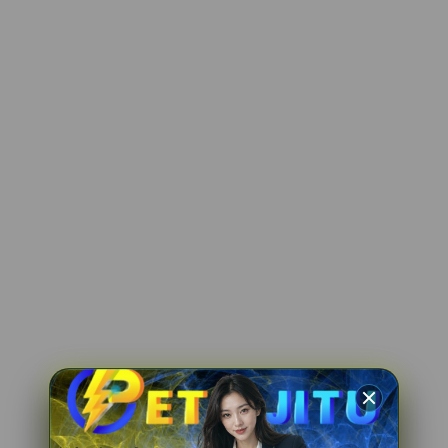
bi****a1
IDR 1,265,325.60
Spin Rush 88
sa****a1
IDR 845,757.84
Lucky Twins Nexus
fi****o4
IDR 1,801,557.00
PG Soft Hot