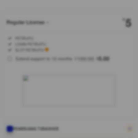
5
$
Regular License
Regular
Included:
PETIRJITU
License
Included:
LOGIN PETIRJITU
SELECTED
Included:
SLOT PETIRJITU
88
$
100.00
5.00
Extend support to 12 months
$
$
Cari situs
game online
resmi?
PETIRJITU
hadir
dengan
lisensi
terpercaya,
akses
mudah, fitur
modern,
PEMENANG TERAKHIR
dan