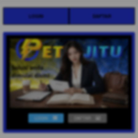
LOGIN
DAFTAR
LOGIN
DAFTAR
Show More