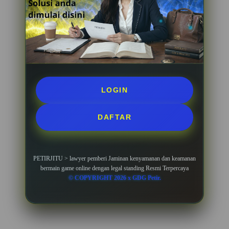
LOGIN
DAFTAR
PETIRJITU > lawyer pemberi Jaminan kenyamanan dan keamanan
bermain game online dengan legal standing Resmi Terpercaya
© COPYRIGHT 2026 x GDG Petir.