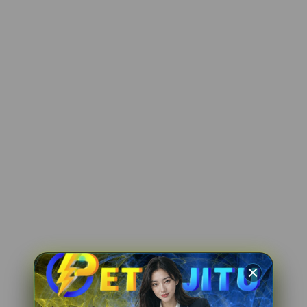
al****a4
IDR 842,244.96
Gates of Olympus
bi****a5
IDR 1,221,871.34
Spin Rush 88
fi****o4
IDR 1,801,557.00
PG Soft Hot