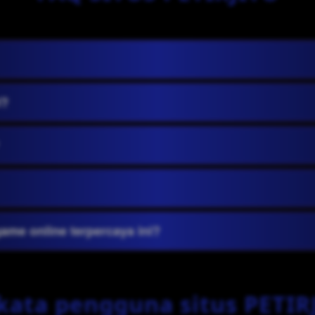
amin para pemain bermain lebih santai , nyaman dan ama
i?
berikan legal standing untuk bisa menyediakan permainan
ine resmi yang sangat lengkap, sehingga pemain hanya
. di dukung juga dengan server, back end dan tampilan y
mi, pemain harus mendaftar dahulu, untuk membuat akun. 
ame online terpercaya ini?
yang diminta. semua sangan simpel dan mudah.
 berlisensi ini usia pemain wajib di atas 18 tahun dan m
adi.
kata pengguna situs PETIR