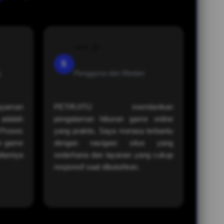
sari_jp
S
g
Pengguna dari Medan
yaman
PETIRJITU memberikan
adalah
pengalaman hiburan game online
Proses
yang praktis. Saya merasa terbantu
an game
dengan navigasi situs yang
lannya
sederhana dan layanan yang cukup
responsif saat dibutuhkan.