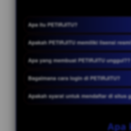
Apa itu PETIRJITU?
PETIRJITU adalah situs game resmi yang menj
Apakah PETIRJITU memiliki lisensi resm
dan terpercaya.
benar, lisensi yang dimiliki PETIRJITU mem
Apa yang membuat PETIRJITU unggul??
khususnya Indonesia.
PETIR JITU menyediakan permainan game onl
Bagaimana cara login di PETIRJITU?
memainkan semua permainan yang di sediakan
pemain menjadi bingung
Untuk bisa login dan bermain game online res
Apakah syarat untuk mendaftar di situs g
pojok kanan atas. lalu isi form dengan data 
untuk bisa mendaftar dan login di situs game
DANA atau e-wallet lain dengan atas nama prib
Apa 