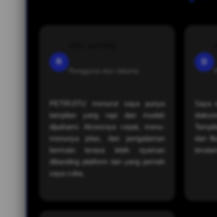
rizki_gaming
R
D
Pengguna dari Jakarta
PETIRJITU menurut saya punya
Saya 
tampilan yang rapi dan mudah
diaks
dipahami. Aksesnya cepat, menu-
Tampil
menunya jelas, dan pengalaman
dan fi
bermain terasa lebih nyaman
teruta
dibanding platform lain yang pernah
saya coba.