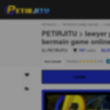
PETIRJITU
PETIRJITU GAME ONLINE
LOG
PETIRJITU > lawyer
bermain game online
By
PETIRJITU
707
sales
SLO
5.00
Reviews
5.00
Item Details
10
stars
LOGIN