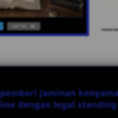
DAFTAR
UPDATE W
r pemberi Jaminan kenya
ine dengan legal standing