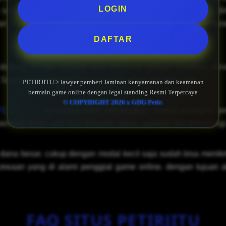
LOGIN
a tanpa harus merasa risih. sebab legal standing yang dimili
 secara online di wilayah Asia. khususnya di wilayah Indone
DAFTAR
sa diakses 24 jam nonstop serta didukung dengan customer s
 Semua akan dibantu hingga masalahnya terselesaikan.
PETIRJITU > lawyer pemberi Jaminan kenyamanan dan keamanan
bermain game online dengan legal standing Resmi Terpercaya
© COPYRIGHT 2026 x GDG Petir.
PETIR JITU
berusaha untuk menjangkau semua kalangan pema
rmain tanpa ada rasa khawatir, aman, nyaman dan terlindungi
ana besar. cukup dengan modal kecil saja sudah bisa menikmat
cewaan yang di alami penggiat game online. dengan tujuan a
FAQ SITUS PETIRJITU