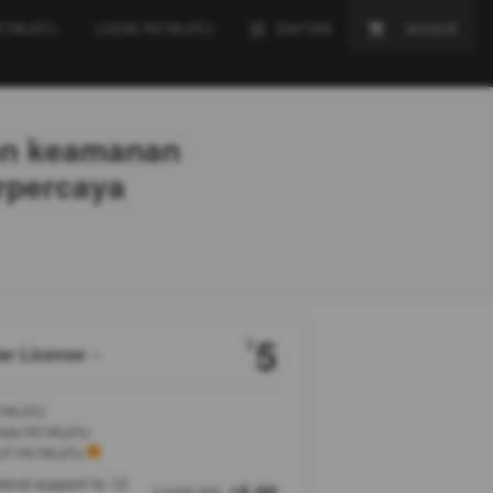
ETIRJITU
LOGIN PETIRJITU
DAFTAR
MASUK
an keamanan
rpercaya
5
$
ar License
88
lar License
$
SELECTED
luded:
TIRJITU
luded:
 situs game online resmi? PETIRJITU
GIN PETIRJITU
luded:
OT PETIRJITU
r dengan lisensi terpercaya, akses
h, fitur modern, dan pengalaman
tend support to 12
$
$