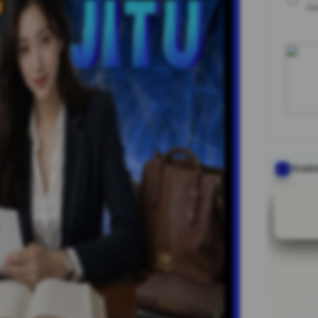
berm
mo
berm
V
i
e
w
l
i
c
e
PEME
n
s
e
d
e
t
a
i
l
s