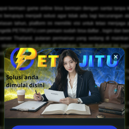
pat bermain game online bisa bermain dengan santai tanpa
 ini berupaya menjadi solusi agar tidak ada lagi kecurangan
asan tahun, platform ini memiliki visi untuk tetao menjaga
getik PETRIJITU.com pemain sudah bisa daftar , login dan ber
rver Thailand, putaran permainan yang sedang di mainkan men
trategi apa yang akan di gunakan. Server thailand ini ju
udah menentukan strategi apa yang akan dipakai.
 adalah kecepatan transaksi. bla pemain bertransaksi langs
 siap untuk bisa dimainkan. permainan yang di maksud pun tida
an keamanan dan kepercayaan pemain pada situs online resmi 
apat bisa langsung di cair kan. tanpa perlu repot dan khawatir 
ijaga dan memiliki pengawas agar baik penyedia maupun pemain s