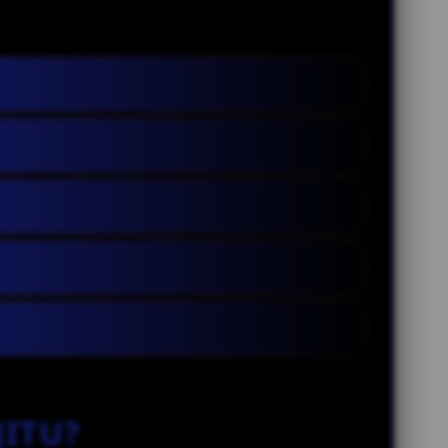
n. hanya dengan modal receh berlisensi resmi
 game online yang resmi. untuk wilayah Asia
 perlu login dengan 1 akun saja sudah bisa
ang sudah sangat canggih tapi tidak membuat
cara daftar nya cukup klik tombol register di
emiliki alat transaksi berupa nomer rekening,
JITU?