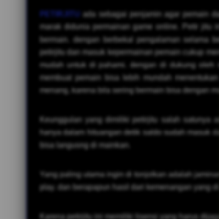
PETIRJITU
ada sebagai penjamin agar pemain da
marak didunia permainan game online. Petir jitu
bermain. dengan berbekal pengalaman selama bel
petirjitu dan masuk kepermainan pemain cukup men
mudah untuk di pahami. dengan di dukung oleh se
membuat pemain bisa lebih mundah menentukan s
menang, karena bila sering bermain bisa dengan m
Keunggulan yang dimiliki petirjitu salah satunya
hanya dalam hituangan detik saldo sudah masuk dan
bisa langusng di mainkan.
Yang paling utama ingin di tonjolkan adalah jamin
play. dan berapapun hasil dari kemenangan yang di d
Karena petirjitu ini memiliki lisensi yang harus d