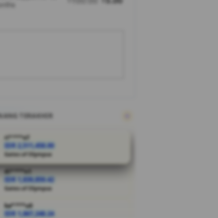
100.00
5.00
ain lebih nyaman. Rasakan serunya
nths
ain di situs game online No 1.
NANG TERAKHIR
ri****o7
IDR 2,511,458.00
Gates of Olympus
di****n1
IDR 1,839,859.42
Gates of Olympus
ka****u0
IDR 1,867,248.24