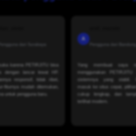
dian_sloter
andi_maxwin
A
Pengguna dari Surabaya
Pengguna dari Bandun
suka karena PETIRJITU bisa
Yang membuat saya n
es dengan lancar lewat HP.
menggunakan PETIRJITU 
annya responsif, tidak ribet,
sistemnya yang stabil. 
tur-fiturnya mudah ditemukan,
masuk ke situs cepat, pilih
ma untuk pengguna baru.
cukup lengkap, dan tampi
terlihat modern.