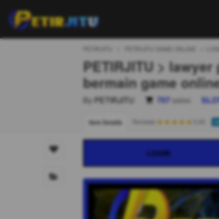
PETIRJITU
PETIRJITU GAME ONLINE
LOG
PETIRJITU > lawyer
bermain game online
By
PETIRJITU
707
sales
SLO
5.00
Reviews
5.00
Item Details
10
stars
LOGIN