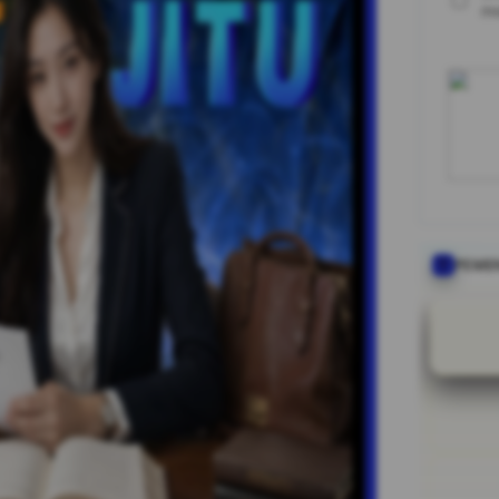
berm
mo
berm
V
i
e
w
l
i
c
e
PEME
n
s
e
d
e
t
a
i
l
s