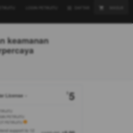
ETIRJITU
LOGIN PETIRJITU
DAFTAR
MASUK
an keamanan
rpercaya
5
$
ar License
88
lar License
$
SELECTED
luded:
TIRJITU
luded:
 situs game online resmi? PETIRJITU
GIN PETIRJITU
luded:
OT PETIRJITU
r dengan lisensi terpercaya, akses
h, fitur modern, dan pengalaman
tend support to 12
$
$