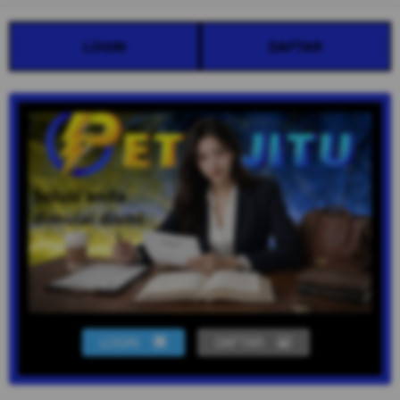
LOGIN
DAFTAR
LOGIN
DAFTAR
Show More