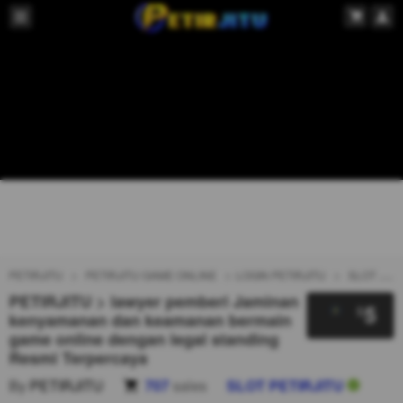
PETIRJITU
PETIRJITU GAME ONLINE
LOGIN PETIRJITU
SLOT PETIRJITU
PETIRJITU > lawyer pemberi Jaminan
5
$
kenyamanan dan keamanan bermain
game online dengan legal standing
Resmi Terpercaya
By
PETIRJITU
707
sales
SLOT PETIRJITU