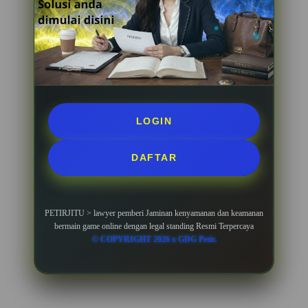
LOGIN
DAFTAR
PETIRJITU > lawyer pemberi Jaminan kenyamanan dan keamanan
bermain game online dengan legal standing Resmi Terpercaya
© COPYRIGHT 2026 x GDG Petir.