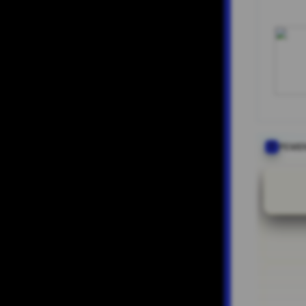
berm
V
i
e
w
l
i
c
e
PEME
n
s
e
d
e
t
a
i
l
s