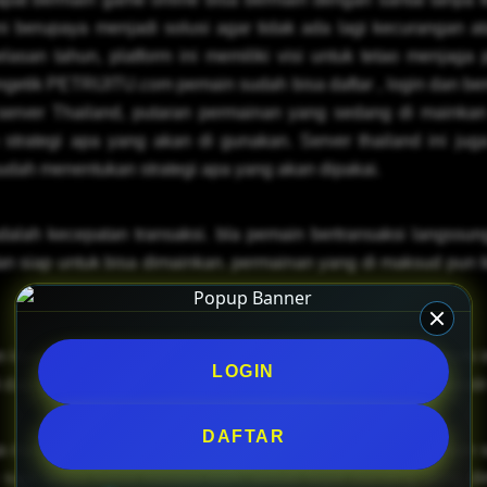
 ini berupaya menjadi solusi agar tidak ada lagi kecurangan
asan tahun, platform ini memiliki visi untuk tetao menjaga
getik PETRIJITU.com pemain sudah bisa daftar , login dan ber
rver Thailand, putaran permainan yang sedang di mainkan men
trategi apa yang akan di gunakan. Server thailand ini ju
udah menentukan strategi apa yang akan dipakai.
 adalah kecepatan transaksi. bla pemain bertransaksi langs
 siap untuk bisa dimainkan. permainan yang di maksud pun tida
an keamanan dan kepercayaan pemain pada situs online resmi 
LOGIN
apat bisa langsung di cair kan. tanpa perlu repot dan khawatir 
DAFTAR
ijaga dan memiliki pengawas agar baik penyedia maupun pemain s
a tanpa harus merasa risih. sebab legal standing yang dimili