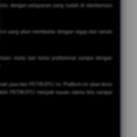
sia. dengan pelayanan yang sudah di standarisasi
ervice yang akan membantu dengan sigap dan ramah
in. mulai dari kelas profesional sampai dengan
.
i jasa dari PETIRJITU ini. Platform ini akan terus
khir PETIRJITU menjadi tujuan utama bila sampai