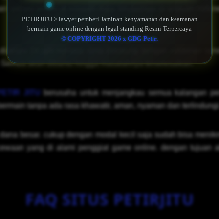
 secara online di wilayah Asia. khususnya di wilayah Indone
PETIRJITU > lawyer pemberi Jaminan kenyamanan dan keamanan
bermain game online dengan legal standing Resmi Terpercaya
© COPYRIGHT 2026 x GDG Petir.
sa diakses 24 jam nonstop serta didukung dengan customer s
 Semua akan dibantu hingga masalahnya terselesaikan.
PETIR JITU
berusaha untuk menjangkau semua kalangan pema
rmain tanpa ada rasa khawatir, aman, nyaman dan terlindungi
ana besar. cukup dengan modal kecil saja sudah bisa menikmat
cewaan yang di alami penggiat game online. dengan tujuan a
FAQ SITUS PETIRJITU