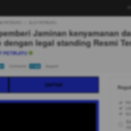
P
IN PETIRJITU
SLOT PETIRJITU
 pemberi Jaminan kenyamanan d
 dengan legal standing Resmi Te
T PETIRJITU
Comments
Support
01
17.945
DAFTAR
Regul
Regu
Inc
PE
Inc
Cari
LO
Inc
SL
hadi
muda
Ex
berm
mo