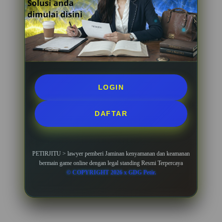
LOGIN
DAFTAR
PETIRJITU > lawyer pemberi Jaminan kenyamanan dan keamanan
bermain game online dengan legal standing Resmi Terpercaya
© COPYRIGHT 2026 x GDG Petir.