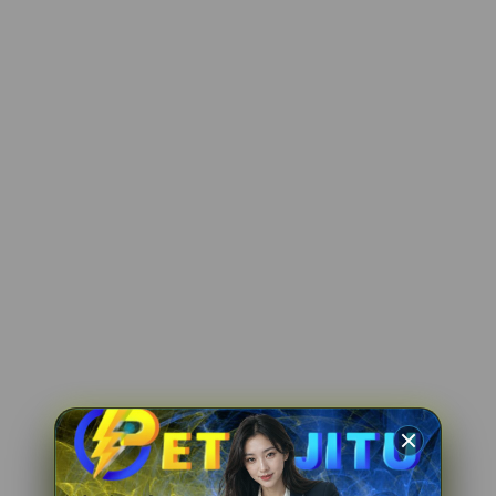
bi****a8
IDR 1,595,016.44
Gates of Olympus
bi****a5
IDR 1,602,690.82
Gate Slots 88
fi****o4
IDR 1,801,557.00
PG Soft Hot