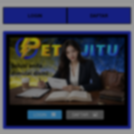
LOGIN
DAFTAR
LOGIN
DAFTAR
Show More