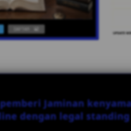
DAFTAR
UPDATE W
r pemberi Jaminan kenya
ine dengan legal standing