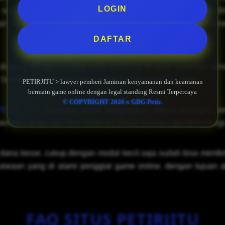
LOGIN
a tanpa harus merasa risih. sebab legal standing yang dimili
 secara online di wilayah Asia. khususnya di wilayah Indone
DAFTAR
sa diakses 24 jam nonstop serta didukung dengan customer s
 Semua akan dibantu hingga masalahnya terselesaikan.
PETIRJITU > lawyer pemberi Jaminan kenyamanan dan keamanan
bermain game online dengan legal standing Resmi Terpercaya
© COPYRIGHT 2026 x GDG Petir.
PETIR JITU
berusaha untuk menjangkau semua kalangan pema
rmain tanpa ada rasa khawatir, aman, nyaman dan terlindungi
ana besar. cukup dengan modal kecil saja sudah bisa menikmat
cewaan yang di alami penggiat game online. dengan tujuan a
FAQ SITUS PETIRJITU