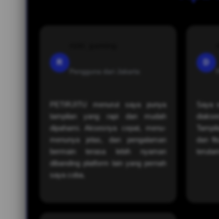
rizki_gaming
R
D
Pengguna dari Jakarta
PETIRJITU menurut saya punya
Saya 
tampilan yang rapi dan mudah
diaks
dipahami. Aksesnya cepat, menu-
Tampil
menunya jelas, dan pengalaman
dan fi
bermain terasa lebih nyaman
teruta
dibanding platform lain yang pernah
saya coba.