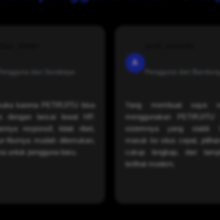
dian_sloter
andi_maxwin
A
Pengguna dari Surabaya
Pengguna dari Bandun
suka karena PETIRJITU bisa
Yang membuat saya n
es dengan lancar lewat HP.
menggunakan PETIRJITU 
annya responsif, tidak ribet,
sistemnya yang stabil. 
tur-fiturnya mudah ditemukan,
masuk ke situs cepat, pilih
ma untuk pengguna baru.
cukup lengkap, dan tampi
terlihat modern.