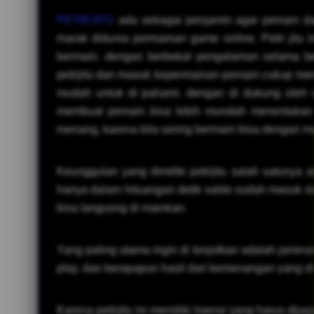
PETIRJITU
ada sebagai penjamin agar pemain da
marak didunia permainan game online. Petir jitu
bermain. dengan berbekal pengalaman selama bel
petirjitu dan masuk kepermainan pemain cukup men
mudah untuk di pahami. dengan di dukung oleh se
membuat pemain bisa lebih mundah menentukan s
menang, karena bila sering bermain bisa dengan m
Keunggulan yang dimiliki petirjitu salah satunya
hanya dalam hituangan detik saldo sudah masuk dan
bisa langusng di mainkan.
Yang paling utama ingin di tonjolkan adalah jamin
play. dan berapapun hasil dari kemenangan yang di d
Karena petirjitu ini memiliki lisensi yang harus d