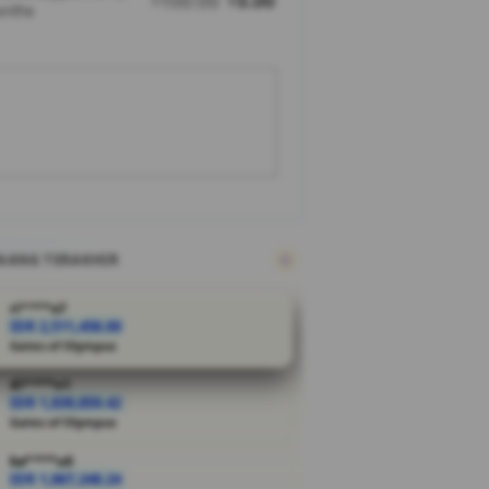
100.00
5.00
ain lebih nyaman. Rasakan serunya
nths
ain di situs game online No 1.
NANG TERAKHIR
ri****o7
IDR 2,511,458.00
Gates of Olympus
di****n1
IDR 1,839,859.42
Gates of Olympus
ka****u0
IDR 1,867,248.24