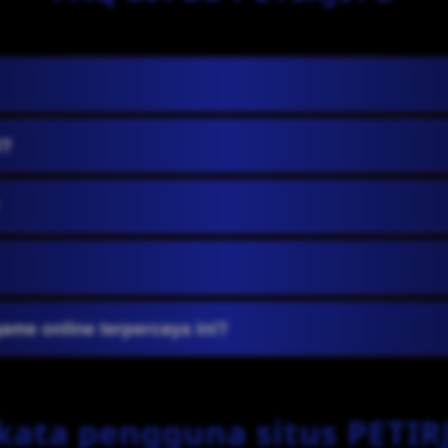
amin para pemain bermain lebih santai , nyaman dan ama
i?
berikan legal standing untuk bisa menyediakan permainan
ine resmi yang sangat lengkap, sehingga pemain hanya
. di dukung juga dengan server, back end dan tampilan y
mi, pemain harus mendaftar dahulu, untuk membuat akun. 
ame online terpercaya ini?
yang diminta. semua sangan simpel dan mudah.
 berlisensi ini usia pemain wajib di atas 18 tahun dan m
adi.
kata pengguna situs PETIR