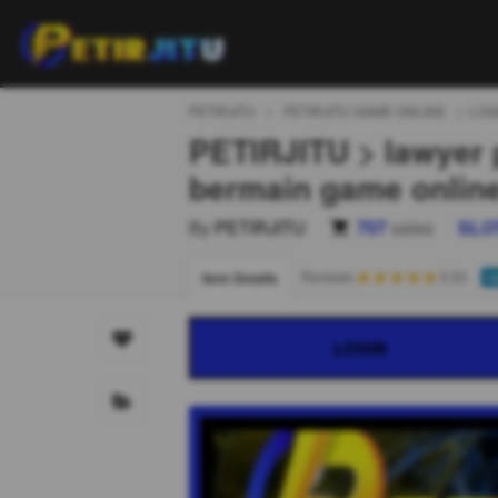
PETIRJITU
PETIRJITU GAME ONLINE
LOG
PETIRJITU > lawyer
bermain game online
By
PETIRJITU
707
sales
SLO
5.00
Reviews
5.00
Item Details
10
stars
LOGIN