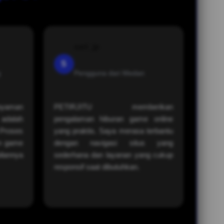
sari_jp
S
g
Pengguna dari Medan
yaman
PETIRJITU memberikan
adalah
pengalaman hiburan game online
Proses
yang praktis. Saya merasa terbantu
an game
dengan navigasi situs yang
lannya
sederhana dan layanan yang cukup
responsif saat dibutuhkan.