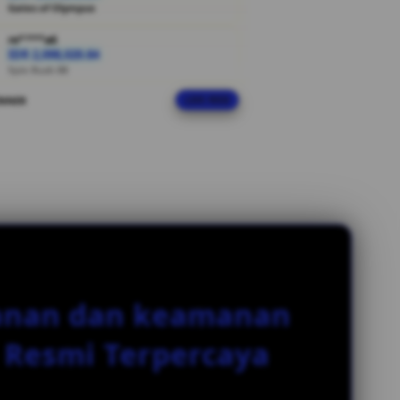
Gates of Olympus
re****a6
IDR 2,098,020.84
Spin Rush 88
INNER
LIVE FEED
ra****a7
IDR 1,130,621.74
PG Soft Hot
ar****o4
IDR 1,510,909.04
Mahjong Ways Black
re****a3
IDR 1,523,054.88
Lucky Twins Nexus
ma****i1
manan dan keamanan
IDR 981,221.02
Sweet Bonanza
 Resmi Terpercaya
sa****a3
IDR 2,014,742.46
Gate Slots 88