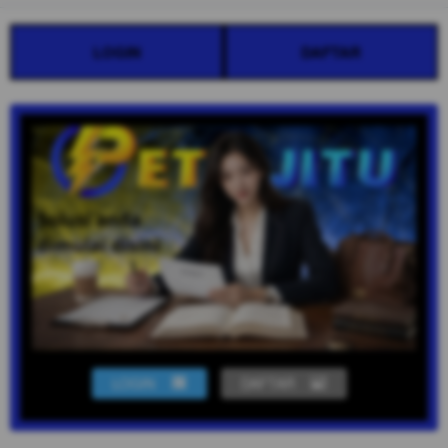
LOGIN
DAFTAR
LOGIN
DAFTAR
Show More