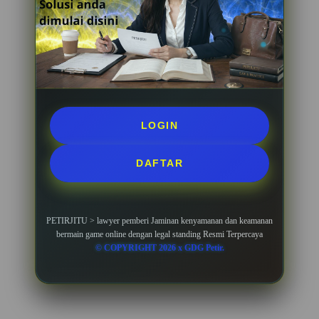
LOGIN
DAFTAR
PETIRJITU > lawyer pemberi Jaminan kenyamanan dan keamanan
bermain game online dengan legal standing Resmi Terpercaya
© COPYRIGHT 2026 x GDG Petir.