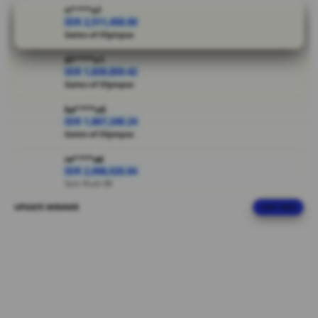
pengalaman
ri****o7
bermain
IDR 2,511,458.00
Gates of Olympus
lebih
nyaman.
di****n1
Rasakan
IDR 1,839,859.42
serunya
Gates of Olympus
bermain di
ka****u0
situs game
IDR 1,867,248.24
online No 1.
Gates of Olympus
V
re****a6
IDR 2,098,020.84
i
Spin Rush 88
e
w
UPDATE WINNER
LIVE FEED
ra****a7
l
IDR 1,130,621.74
i
PG Soft Hot
c
ar****o4
e
IDR 1,510,909.04
n
Mahjong Ways Black
s
e
re****a3