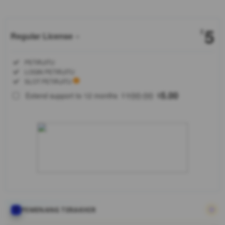
5
$
Regular License
Regular
Included:
PETIRJITU
License
Included:
LOGIN PETIRJITU
SELECTED
Included:
SLOT PETIRJITU
88
$
100.00
5.00
Extend support to 12 months
$
$
Cari situs
game online
resmi?
PETIRJITU
hadir
dengan
lisensi
terpercaya,
akses
mudah, fitur
modern,
PEMENANG TERAKHIR
dan