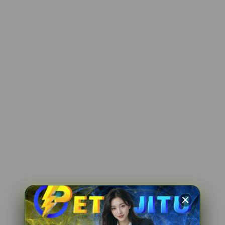
vi****o1
IDR 583,870.34
Lucky Twins Nexus
ra****a8
IDR 1,554,204.22
PG Soft Picks
fi****o4
IDR 1,801,557.00
PG Soft Hot