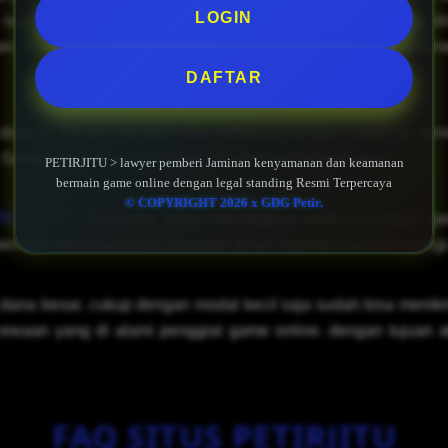
LOGIN
a tanpa harus merasa risih. sebab legal standing yang dimili
 secara online di wilayah Asia. khususnya di wilayah Indone
DAFTAR
sa diakses 24 jam nonstop serta didukung dengan customer s
 Semua akan dibantu hingga masalahnya terselesaikan.
PETIRJITU > lawyer pemberi Jaminan kenyamanan dan keamanan
bermain game online dengan legal standing Resmi Terpercaya
© COPYRIGHT 2026 x GDG Petir.
PETIR JITU
berusaha untuk menjangkau semua kalangan pema
rmain tanpa ada rasa khawatir, aman, nyaman dan terlindungi
ana besar. cukup dengan modal kecil saja sudah bisa menikmat
cewaan yang di alami penggiat game online. dengan tujuan a
FAQ SITUS PETIRJITU