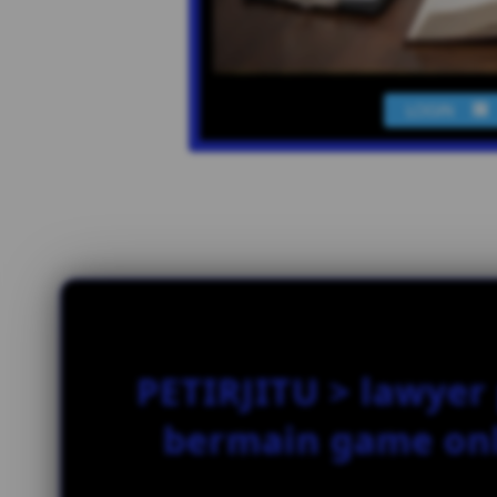
LOGIN
PETIRJITU > lawye
bermain game onl