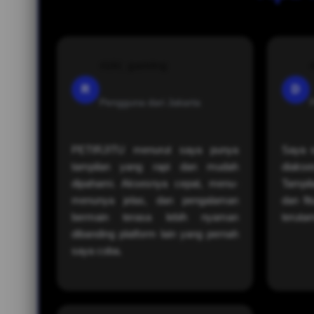
rizki_gaming
R
D
Pengguna dari Jakarta
PETIRJITU menurut saya punya
Saya 
tampilan yang rapi dan mudah
diaks
dipahami. Aksesnya cepat, menu-
Tampil
menunya jelas, dan pengalaman
dan fi
bermain terasa lebih nyaman
teruta
dibanding platform lain yang pernah
saya coba.