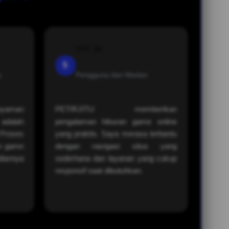
sari_jp
S
g
Pengguna dari Medan
yaman
PETIRJITU memberikan
adalah
pengalaman hiburan game online
Proses
yang praktis. Saya merasa terbantu
an game
dengan navigasi situs yang
lannya
sederhana dan layanan yang cukup
responsif saat dibutuhkan.