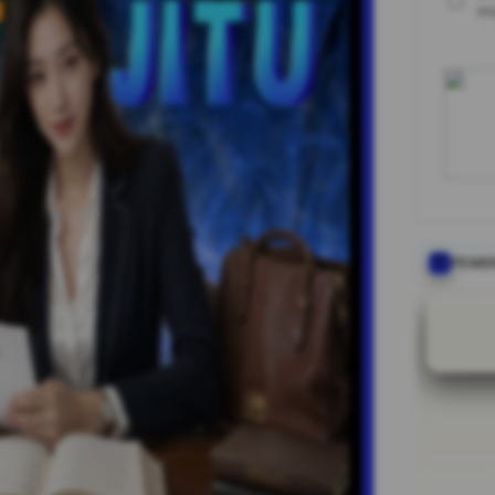
berm
mo
berm
V
i
e
w
l
i
c
e
PEME
n
s
e
d
e
t
a
i
l
s