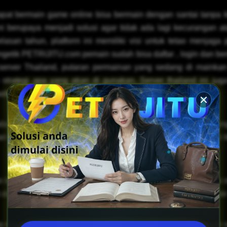
pat bermain game online bisa bermain dengan santai tanpa
 ini berupaya menjadi solusi agar tidak ada lagi kecurangan
asan tahun, platform ini memiliki visi untuk tetao menjaga
getik PETRIJITU.com pemain sudah bisa daftar , login dan ber
rver Thailand, putaran permainan yang sedang di mainkan men
trategi apa yang akan di gunakan. Server thailand ini ju
udah menentukan strategi apa yang akan dipakai.
 adalah kecepatan transaksi. bla pemain bertransaksi langs
 siap untuk bisa dimainkan. permainan yang di maksud pun tida
an keamanan dan kepercayaan pemain pada situs online resmi 
apat bisa langsung di cair kan. tanpa perlu repot dan khawatir 
ijaga dan memiliki pengawas agar baik penyedia maupun pemain s