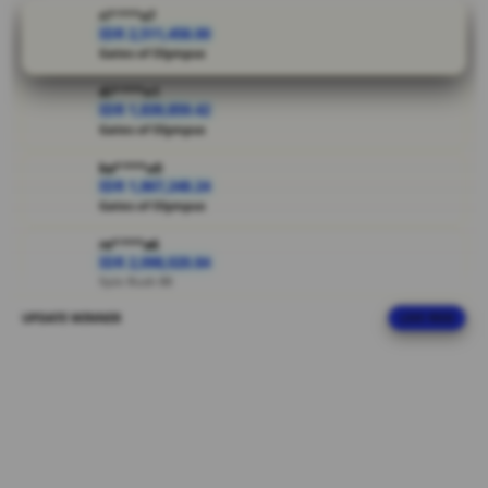
pengalaman
ri****o7
bermain
IDR 2,511,458.00
Gates of Olympus
lebih
nyaman.
di****n1
Rasakan
IDR 1,839,859.42
serunya
Gates of Olympus
bermain di
ka****u0
situs game
IDR 1,867,248.24
online No 1.
Gates of Olympus
V
re****a6
IDR 2,098,020.84
i
Spin Rush 88
e
w
UPDATE WINNER
LIVE FEED
ra****a7
l
IDR 1,130,621.74
i
PG Soft Hot
c
ar****o4
e
IDR 1,510,909.04
n
Mahjong Ways Black
s
e
re****a3