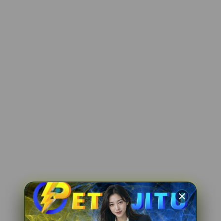
di****n6
IDR 1,554,451.86
PG Soft Hot
at****r5
IDR 1,798,865.98
PG Soft Picks
fi****o4
IDR 1,801,557.00
PG Soft Hot