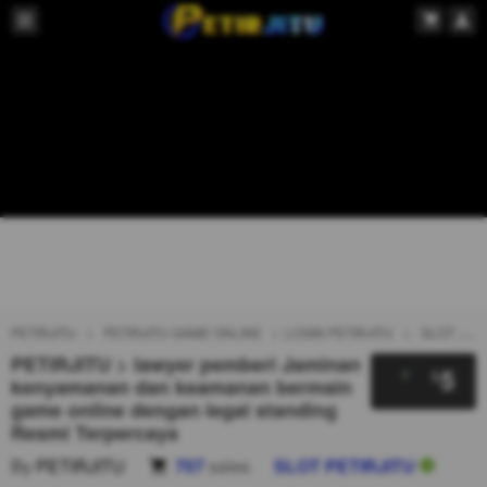
PETIRJITU
PETIRJITU GAME ONLINE
LOGIN PETIRJITU
SLOT PETIRJITU
PETIRJITU > lawyer pemberi Jaminan
5
$
kenyamanan dan keamanan bermain
game online dengan legal standing
Resmi Terpercaya
By
PETIRJITU
707
sales
SLOT PETIRJITU