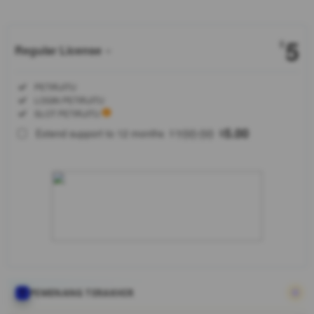
5
$
Regular License
Regular
Included:
PETIRJITU
License
Included:
LOGIN PETIRJITU
SELECTED
Included:
SLOT PETIRJITU
88
$
100.00
5.00
Extend support to 12 months
$
$
Cari situs
game online
resmi?
PETIRJITU
hadir
dengan
lisensi
terpercaya,
akses
mudah, fitur
modern,
PEMENANG TERAKHIR
dan