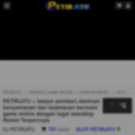
PETIRJITU
PETIRJITU GAME ONLINE
LOGIN PETIRJITU
SLOT PETIRJITU
PETIRJITU > lawyer pemberi Jaminan
5
$
kenyamanan dan keamanan bermain
game online dengan legal standing
Resmi Terpercaya
By
PETIRJITU
707
sales
SLOT PETIRJITU