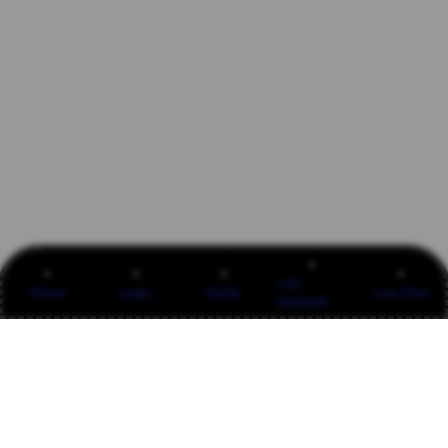
Link
Promo
Login
Daftar
Live Chat
Alternatif