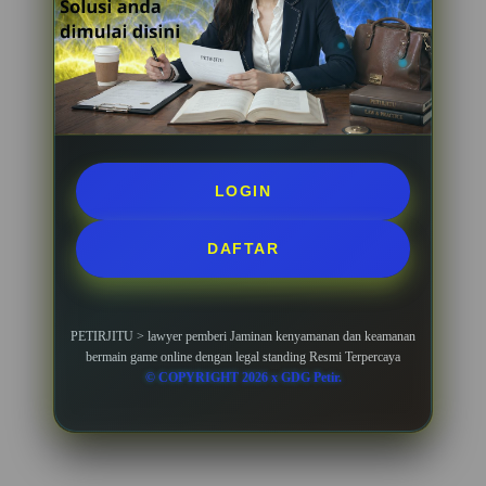
LOGIN
DAFTAR
PETIRJITU > lawyer pemberi Jaminan kenyamanan dan keamanan
bermain game online dengan legal standing Resmi Terpercaya
© COPYRIGHT 2026 x GDG Petir.