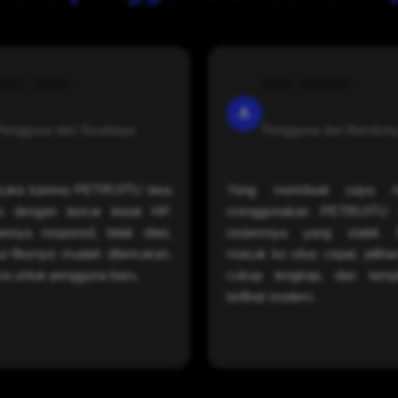
dian_sloter
andi_maxwin
A
Pengguna dari Surabaya
Pengguna dari Bandun
suka karena PETIRJITU bisa
Yang membuat saya n
es dengan lancar lewat HP.
menggunakan PETIRJITU 
annya responsif, tidak ribet,
sistemnya yang stabil. 
tur-fiturnya mudah ditemukan,
masuk ke situs cepat, pilih
ma untuk pengguna baru.
cukup lengkap, dan tampi
terlihat modern.