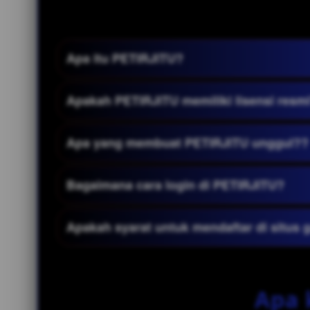
Apa itu PETIRJITU?
PETIRJITU adalah situs game resmi yang menj
Apakah PETIRJITU memiliki lisensi resm
dan terpercaya.
benar, lisensi yang dimiliki PETIRJITU mem
Apa yang membuat PETIRJITU unggul??
khususnya Indonesia.
PETIR JITU menyediakan permainan game onl
Bagaimana cara login di PETIRJITU?
memainkan semua permainan yang di sediakan
pemain menjadi bingung
Untuk bisa login dan bermain game online res
Apakah syarat untuk mendaftar di situs g
pojok kanan atas. lalu isi form dengan data 
untuk bisa mendaftar dan login di situs game
DANA atau e-wallet lain dengan atas nama prib
Apa 