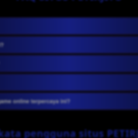
amin para pemain bermain lebih santai , nyaman dan ama
i?
berikan legal standing untuk bisa menyediakan permainan
ine resmi yang sangat lengkap, sehingga pemain hanya
. di dukung juga dengan server, back end dan tampilan y
mi, pemain harus mendaftar dahulu, untuk membuat akun. 
ame online terpercaya ini?
yang diminta. semua sangan simpel dan mudah.
 berlisensi ini usia pemain wajib di atas 18 tahun dan m
adi.
kata pengguna situs PETIR