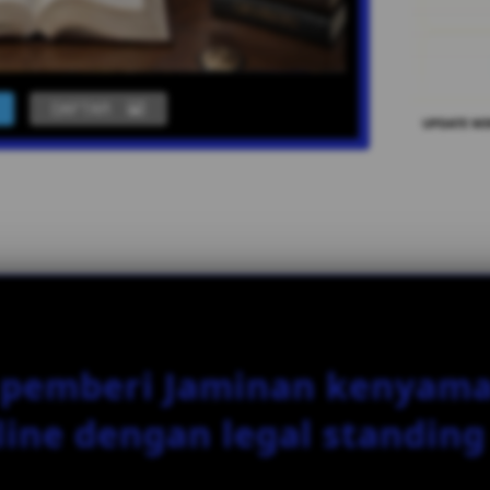
DAFTAR
UPDATE W
r pemberi Jaminan kenya
ine dengan legal standing