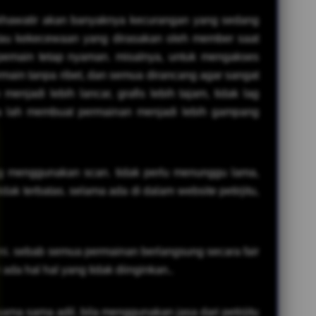
di****n6
 khawatir akan banyaknya kecurangan yang sedang
IDR 1,907,006.76
Mahjong Ways Black
 atau kekecewaan yang dirasakan oleh member saat
 pemain tetap nyaman. misalnya, untuk mengakses
ni****o9
IDR 460,848.20
main tanpa ribet, dan semua dirancang agar sangat
Spin Rush 88
jadi lebih lancar, grafis lebih tajam, tidak lag
ni****o5
ga lah membuat permainan menjadi lebih gampang
IDR 1,911,597.12
Sweet Bonanza
ra****a1
IDR 1,751,855.38
sung menggunakan scan. tidak perlu menunggu lama,
Lucky Twins Nexus
k terbatas. selama ada di dalam website petirjitu,
al****a2
IDR 1,627,104.68
Spin Rush 88
ini. sebab semua permainan berlangsung secara fair
al****a8
ada hal hal yang tidak diinginkan..
IDR 818,473.16
Gates of Olympus
ma****i3
ama sama adil. bila menggunakan jasa dari petirjitu