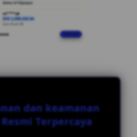
Gates of Olympus
re****a6
IDR 2,098,020.84
Spin Rush 88
INNER
LIVE FEED
ra****a7
IDR 1,130,621.74
PG Soft Hot
ar****o4
IDR 1,510,909.04
Mahjong Ways Black
re****a3
IDR 1,523,054.88
Lucky Twins Nexus
ri****o8
manan dan keamanan
IDR 862,152.92
PG Soft Picks
 Resmi Terpercaya
la****u8
IDR 1,030,565.34
Mahjong Ways Black