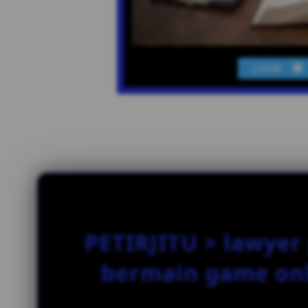
LOGIN
PETIRJITU > lawye
bermain game onl