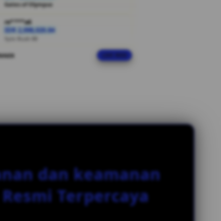
Gates of Olympus
re****a6
IDR 2,098,020.84
Spin Rush 88
INNER
LIVE FEED
ra****a7
IDR 1,130,621.74
PG Soft Hot
ar****o4
IDR 1,510,909.04
Mahjong Ways Black
re****a3
IDR 1,523,054.88
Lucky Twins Nexus
ra****a4
manan dan keamanan
IDR 1,850,989.28
Gates of Olympus
 Resmi Terpercaya
sa****a6
IDR 1,696,535.72
Spin Rush 88