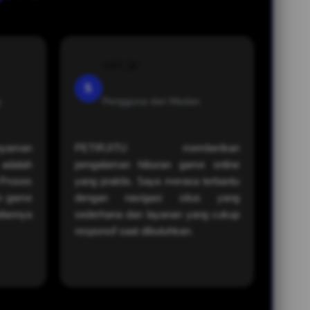
sari_jp
S
g
Pengguna dari Medan
yaman
PETIRJITU memberikan
adalah
pengalaman hiburan game online
Proses
yang praktis. Saya merasa terbantu
an game
dengan navigasi situs yang
lannya
sederhana dan layanan yang cukup
responsif saat dibutuhkan.