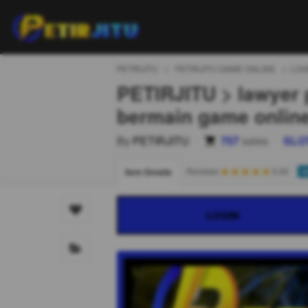
PETIRJITU
PETIRJITU GAME ONLINE
LOG
PETIRJITU > lawyer
bermain game online
By
PETIRJITU
707
sales
SLO
5.00
Reviews
5.00
Item Details
10
stars
LOGIN