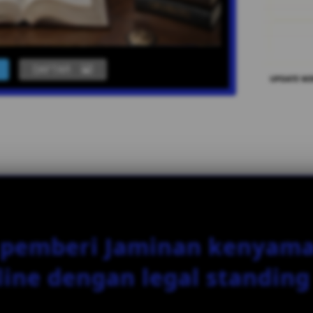
DAFTAR
UPDATE W
r pemberi Jaminan kenya
ine dengan legal standing