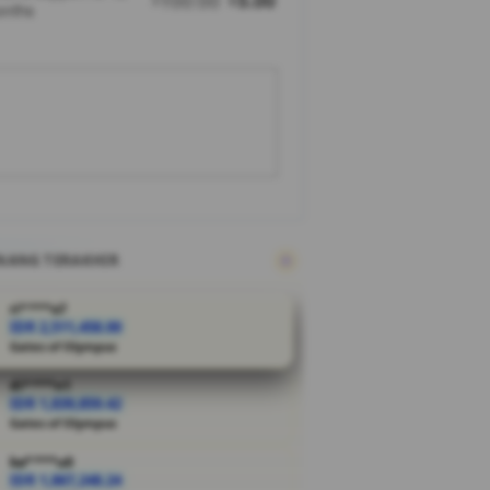
100.00
5.00
ain lebih nyaman. Rasakan serunya
nths
ain di situs game online No 1.
NANG TERAKHIR
ri****o7
IDR 2,511,458.00
Gates of Olympus
di****n1
IDR 1,839,859.42
Gates of Olympus
ka****u0
IDR 1,867,248.24