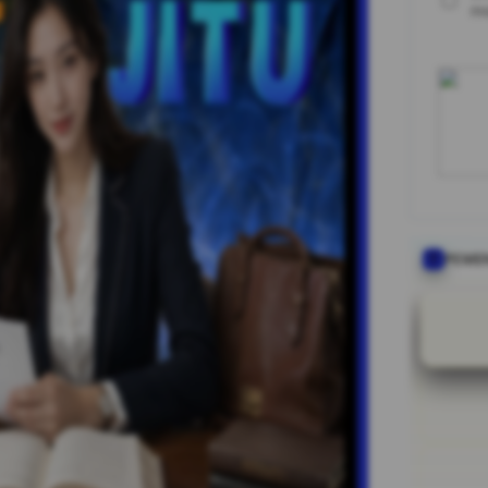
berm
mo
berm
V
i
e
w
l
i
c
e
PEME
n
s
e
d
e
t
a
i
l
s