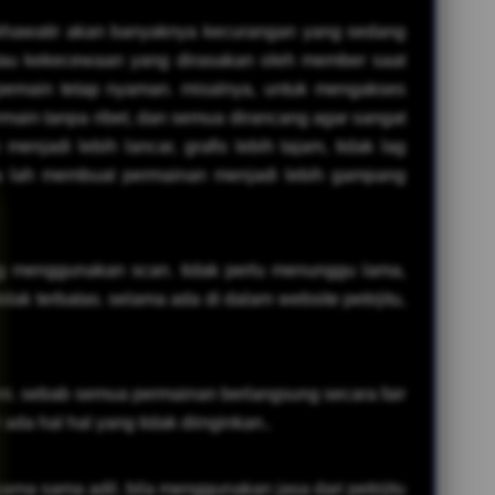
vi****o7
 khawatir akan banyaknya kecurangan yang sedang
IDR 583,917.90
PG Soft Picks
 atau kekecewaan yang dirasakan oleh member saat
 pemain tetap nyaman. misalnya, untuk mengakses
ra****a9
IDR 1,649,472.64
main tanpa ribet, dan semua dirancang agar sangat
Sweet Bonanza
jadi lebih lancar, grafis lebih tajam, tidak lag
bi****a1
ga lah membuat permainan menjadi lebih gampang
IDR 313,819.74
Spin Rush 88
al****a8
IDR 2,167,178.82
sung menggunakan scan. tidak perlu menunggu lama,
PG Soft Hot
k terbatas. selama ada di dalam website petirjitu,
fi****o9
IDR 1,194,887.60
Gate Slots 88
ini. sebab semua permainan berlangsung secara fair
ar****o6
ada hal hal yang tidak diinginkan..
IDR 448,688.42
Spin Rush 88
fi****o4
ama sama adil. bila menggunakan jasa dari petirjitu