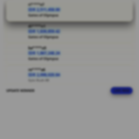
pengalaman
ri****o7
bermain
IDR 2,511,458.00
Gates of Olympus
lebih
nyaman.
di****n1
Rasakan
IDR 1,839,859.42
serunya
Gates of Olympus
bermain di
ka****u0
situs game
IDR 1,867,248.24
online No 1.
Gates of Olympus
V
re****a6
IDR 2,098,020.84
i
Spin Rush 88
e
w
UPDATE WINNER
LIVE FEED
ra****a7
l
IDR 1,130,621.74
i
PG Soft Hot
c
ar****o4
e
IDR 1,510,909.04
n
Mahjong Ways Black
s
e
re****a3