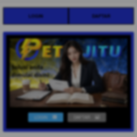
LOGIN
DAFTAR
LOGIN
DAFTAR
Show More