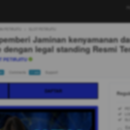
P
IN PETIRJITU
SLOT PETIRJITU
 pemberi Jaminan kenyamanan d
 dengan legal standing Resmi Te
T PETIRJITU
Comments
Support
01
17.945
DAFTAR
Regul
Regu
Inc
PE
Inc
Cari
LO
Inc
SL
hadi
muda
Ex