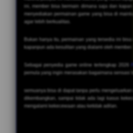
ini, member bisa bermain dimana saja dan kapan saj
menyediakan permainan game yang bisa di mainkan
agar lebih berkualitas.
Bukan hanya itu, permainan yang tersedia ini bi
kapanpun ada kesulitan yang dialami oleh member.
Sebagai penyedia game online terlengkap 2026
pemula yang ingin merasakan bagaimana sensasi be
semuanya bisa di dapat tanpa perlu mengeluarkan d
dikembangkan, sampai tidak ada lagi kasus keke
mengalami kekecewaan atau ketidak adilan.