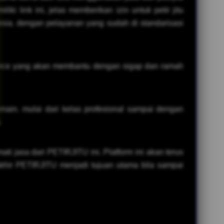
IDR 1,801,557.00
ki link ini, jelas memberikan izin untuk petir jitu
PG Soft Hot
sia. dengan pelayanan yang sudah di standarisasi
ervice yang akan membantu dengan sigap dan ramah
in. mulai dari kelas profesional sampai dengan
.
i jasa dari PETIRJITU ini. Platform ini akan terus
khir PETIRJITU menjadi tujuan utama bila sampai