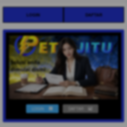
LOGIN
DAFTAR
LOGIN
DAFTAR
Show More