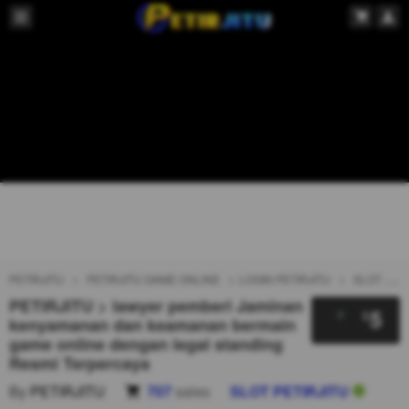
PETIRJITU
PETIRJITU GAME ONLINE
LOGIN PETIRJITU
SLOT PETIRJITU
PETIRJITU > lawyer pemberi Jaminan
5
$
kenyamanan dan keamanan bermain
game online dengan legal standing
Resmi Terpercaya
By
PETIRJITU
707
sales
SLOT PETIRJITU