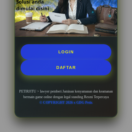
LOGIN
DAFTAR
PETIRJITU > lawyer pemberi Jaminan kenyamanan dan keamanan
bermain game online dengan legal standing Resmi Terpercaya
© COPYRIGHT 2026 x GDG Petir.