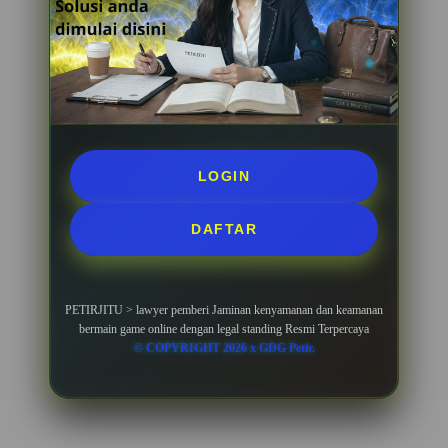
LOGIN
DAFTAR
PETIRJITU > lawyer pemberi Jaminan kenyamanan dan keamanan
bermain game online dengan legal standing Resmi Terpercaya
© COPYRIGHT 2026 x GDG Petir.