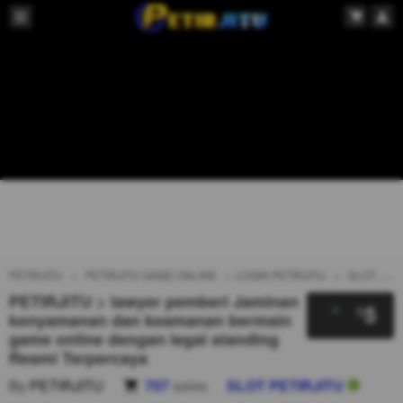
PETIRJITU
PETIRJITU GAME ONLINE
LOGIN PETIRJITU
SLOT PETIRJITU
PETIRJITU > lawyer pemberi Jaminan
5
$
kenyamanan dan keamanan bermain
game online dengan legal standing
Resmi Terpercaya
By
PETIRJITU
707
sales
SLOT PETIRJITU