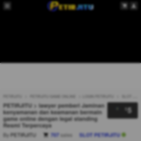
PETIRJITU
PETIRJITU GAME ONLINE
LOGIN PETIRJITU
SLOT PETIRJITU
PETIRJITU > lawyer pemberi Jaminan
5
$
kenyamanan dan keamanan bermain
game online dengan legal standing
Resmi Terpercaya
By
PETIRJITU
707
sales
SLOT PETIRJITU