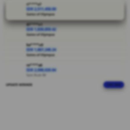
pengalaman
ri****o7
bermain
IDR 2,511,458.00
Gates of Olympus
lebih
nyaman.
di****n1
Rasakan
IDR 1,839,859.42
serunya
Gates of Olympus
bermain di
ka****u0
situs game
IDR 1,867,248.24
online No 1.
Gates of Olympus
V
re****a6
IDR 2,098,020.84
i
Spin Rush 88
e
w
UPDATE WINNER
LIVE FEED
ra****a7
l
IDR 1,130,621.74
i
PG Soft Hot
c
ar****o4
e
IDR 1,510,909.04
n
Mahjong Ways Black
s
e
re****a3