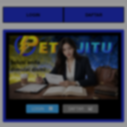
LOGIN
DAFTAR
LOGIN
DAFTAR
Show More