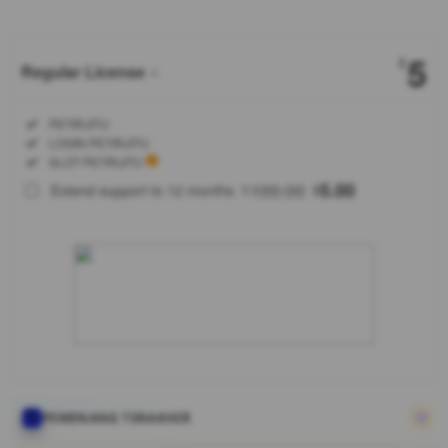
5
$
Regular License
Regular
Included:
PETIRJITU
License
Included:
LOGIN PETIRJITU
SELECTED
Included:
SLOT PETIRJITU
88
$
100.00
5.00
Extend support to 12 months
$
$
Cari situs
game online
resmi?
PETIRJITU
hadir
dengan
lisensi
terpercaya,
akses
mudah, fitur
modern,
PEMENANG TERAKHIR
dan