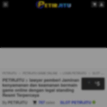
PETIRJITU
PETIRJITU GAME ONLINE
LOGIN PETIRJITU
SLOT PETIRJITU
PETIRJITU > lawyer pemberi Jaminan
5
$
kenyamanan dan keamanan bermain
game online dengan legal standing
Resmi Terpercaya
By
PETIRJITU
707
sales
SLOT PETIRJITU