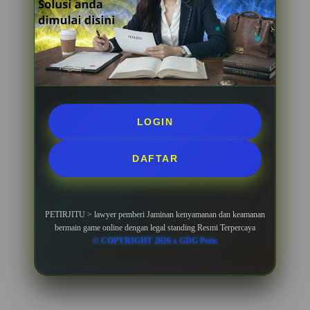
LOGIN
DAFTAR
PETIRJITU > lawyer pemberi Jaminan kenyamanan dan keamanan
bermain game online dengan legal standing Resmi Terpercaya
© COPYRIGHT 2026 x GDG Petir.