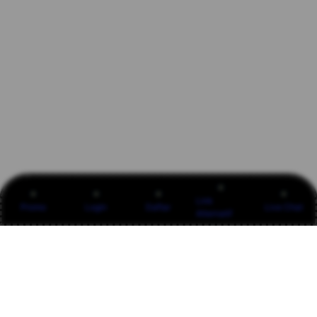
Link
Promo
Login
Daftar
Live Chat
Alternatif