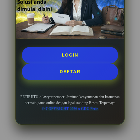
LOGIN
DAFTAR
PETIRJITU > lawyer pemberi Jaminan kenyamanan dan keamanan
bermain game online dengan legal standing Resmi Terpercaya
© COPYRIGHT 2026 x GDG Petir.