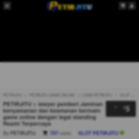
PETIRJITU
PETIRJITU GAME ONLINE
LOGIN PETIRJITU
SLOT PETIRJITU
PETIRJITU > lawyer pemberi Jaminan
5
$
kenyamanan dan keamanan bermain
game online dengan legal standing
Resmi Terpercaya
By
PETIRJITU
707
sales
SLOT PETIRJITU