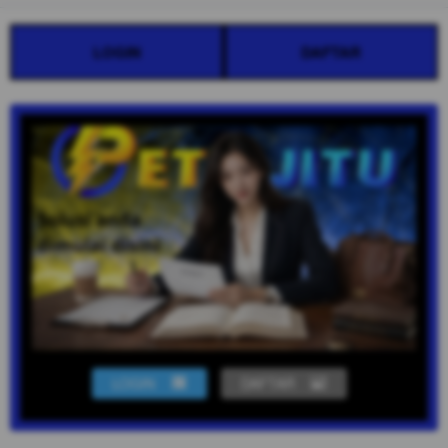
LOGIN
DAFTAR
LOGIN
DAFTAR
Show More