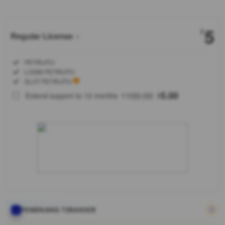
5
$
Regular License
Regular
Included:
PETIRJITU
License
Included:
LOGIN PETIRJITU
SELECTED
Included:
SLOT PETIRJITU
88
$
100.00
5.00
Extend support to 12 months
$
$
Cari situs
game online
resmi?
PETIRJITU
hadir
dengan
lisensi
terpercaya,
akses
mudah, fitur
modern,
PEMENANG TERAKHIR
dan