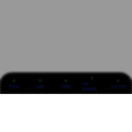
Link
Promo
Login
Daftar
Live Chat
Alternatif