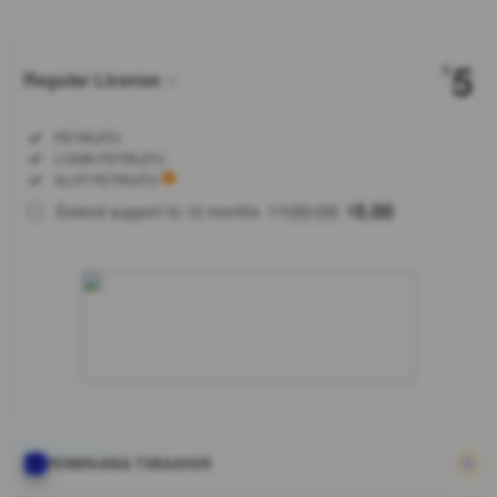
5
$
Regular License
Regular
Included:
PETIRJITU
License
Included:
LOGIN PETIRJITU
SELECTED
Included:
SLOT PETIRJITU
88
$
100.00
5.00
Extend support to 12 months
$
$
Cari situs
game online
resmi?
PETIRJITU
hadir
dengan
lisensi
terpercaya,
akses
mudah, fitur
modern,
PEMENANG TERAKHIR
dan