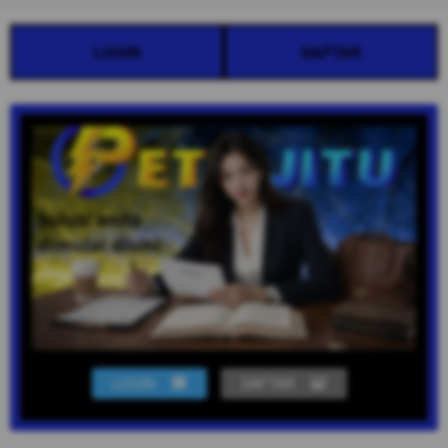
LOGIN
DAFTAR
LOGIN
DAFTAR
Show More