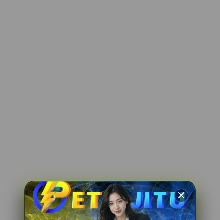
fi****o7
IDR 1,513,873.34
Mahjong Ways Black
fi****o7
IDR 1,969,620.32
Spin Rush 88
fi****o4
IDR 1,801,557.00
PG Soft Hot