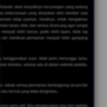
la****u1
 khawatir akan banyaknya kecurangan yang sedang
IDR 367,091.04
Spin Rush 88
 atau kekecewaan yang dirasakan oleh member saat
 pemain tetap nyaman. misalnya, untuk mengakses
la****u3
IDR 221,933.00
main tanpa ribet, dan semua dirancang agar sangat
Sweet Bonanza
jadi lebih lancar, grafis lebih tajam, tidak lag
di****n5
ga lah membuat permainan menjadi lebih gampang
IDR 1,766,729.36
Gates of Olympus
ri****o0
IDR 1,343,403.54
sung menggunakan scan. tidak perlu menunggu lama,
PG Soft Hot
k terbatas. selama ada di dalam website petirjitu,
ma****i1
IDR 454,216.86
Spin Rush 88
ini. sebab semua permainan berlangsung secara fair
al****a3
ada hal hal yang tidak diinginkan..
IDR 1,318,344.34
Gates of Olympus
fi****o2
ama sama adil. bila menggunakan jasa dari petirjitu