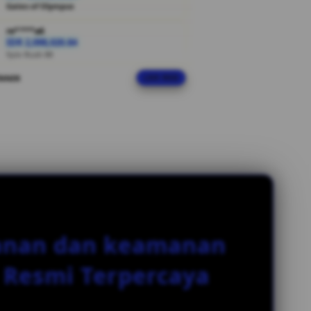
Gates of Olympus
re****a6
IDR 2,098,020.84
Spin Rush 88
INNER
LIVE FEED
ra****a7
IDR 1,130,621.74
PG Soft Hot
ar****o4
IDR 1,510,909.04
Mahjong Ways Black
re****a3
IDR 1,523,054.88
Lucky Twins Nexus
di****n6
manan dan keamanan
IDR 819,198.04
PG Soft Picks
 Resmi Terpercaya
bi****a6
IDR 297,361.52
Gate Slots 88