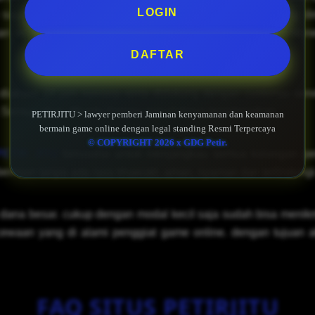
LOGIN
a tanpa harus merasa risih. sebab legal standing yang dimili
 secara online di wilayah Asia. khususnya di wilayah Indone
DAFTAR
sa diakses 24 jam nonstop serta didukung dengan customer s
 Semua akan dibantu hingga masalahnya terselesaikan.
PETIRJITU > lawyer pemberi Jaminan kenyamanan dan keamanan
bermain game online dengan legal standing Resmi Terpercaya
© COPYRIGHT 2026 x GDG Petir.
PETIR JITU
berusaha untuk menjangkau semua kalangan pema
rmain tanpa ada rasa khawatir, aman, nyaman dan terlindungi
ana besar. cukup dengan modal kecil saja sudah bisa menikmat
cewaan yang di alami penggiat game online. dengan tujuan a
FAQ SITUS PETIRJITU