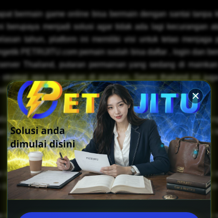
pat bermain game online bisa bermain dengan santai tanpa
 ini berupaya menjadi solusi agar tidak ada lagi kecurangan
asan tahun, platform ini memiliki visi untuk tetao menjaga
getik PETRIJITU.com pemain sudah bisa daftar , login dan ber
rver Thailand, putaran permainan yang sedang di mainkan men
trategi apa yang akan di gunakan. Server thailand ini ju
udah menentukan strategi apa yang akan dipakai.
 adalah kecepatan transaksi. bla pemain bertransaksi langs
 siap untuk bisa dimainkan. permainan yang di maksud pun tida
an keamanan dan kepercayaan pemain pada situs online resmi 
apat bisa langsung di cair kan. tanpa perlu repot dan khawatir 
ijaga dan memiliki pengawas agar baik penyedia maupun pemain s