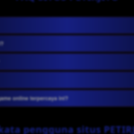
amin para pemain bermain lebih santai , nyaman dan ama
i?
berikan legal standing untuk bisa menyediakan permainan
ine resmi yang sangat lengkap, sehingga pemain hanya
. di dukung juga dengan server, back end dan tampilan y
mi, pemain harus mendaftar dahulu, untuk membuat akun. 
ame online terpercaya ini?
yang diminta. semua sangan simpel dan mudah.
 berlisensi ini usia pemain wajib di atas 18 tahun dan m
adi.
kata pengguna situs PETIR