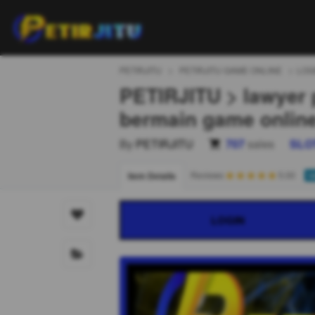
PETIRJITU
PETIRJITU GAME ONLINE
LOG
PETIRJITU > lawyer
bermain game online
By
PETIRJITU
707
sales
SLO
5.00
Reviews
5.00
Item Details
10
stars
LOGIN