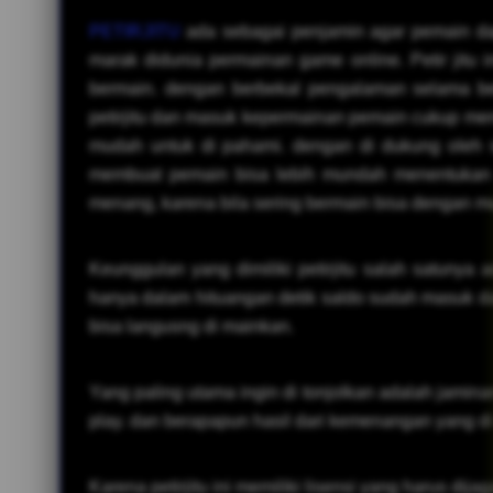
PETIRJITU
ada sebagai penjamin agar pemain da
marak didunia permainan game online. Petir jitu
bermain. dengan berbekal pengalaman selama bel
petirjitu dan masuk kepermainan pemain cukup men
mudah untuk di pahami. dengan di dukung oleh se
membuat pemain bisa lebih mundah menentukan s
menang, karena bila sering bermain bisa dengan m
Keunggulan yang dimiliki petirjitu salah satunya
hanya dalam hituangan detik saldo sudah masuk dan
bisa langusng di mainkan.
Yang paling utama ingin di tonjolkan adalah jamin
play. dan berapapun hasil dari kemenangan yang di d
Karena petirjitu ini memiliki lisensi yang harus d