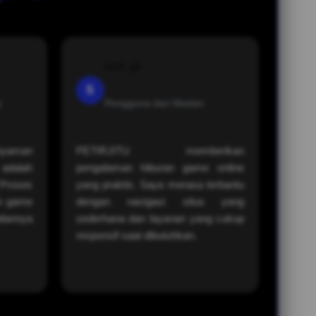
sari_jp
S
g
Pengguna dari Medan
yaman
PETIRJITU memberikan
adalah
pengalaman hiburan game online
Proses
yang praktis. Saya merasa terbantu
an game
dengan navigasi situs yang
lannya
sederhana dan layanan yang cukup
responsif saat dibutuhkan.