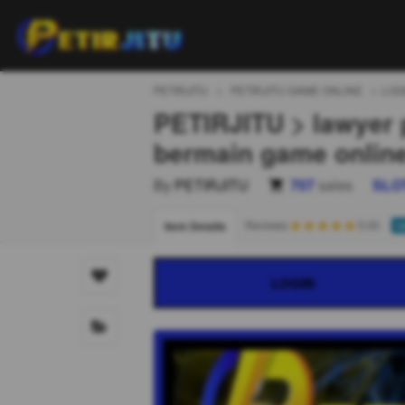
PETIRJITU
PETIRJITU GAME ONLINE
LOG
PETIRJITU > lawyer
bermain game online
By
PETIRJITU
707
sales
SLO
5.00
Reviews
5.00
Item Details
10
stars
LOGIN