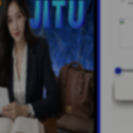
berm
mo
berm
V
i
e
w
l
i
c
e
PEME
n
s
e
d
e
t
a
i
l
s