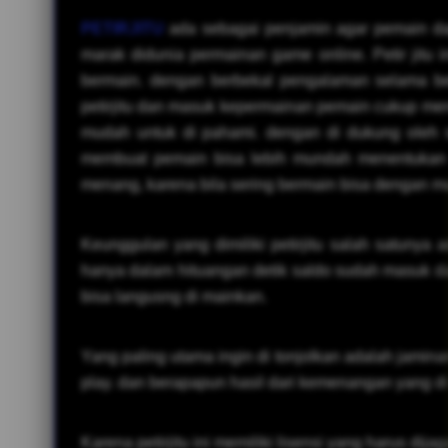
PETIRJITU
ada sebagai penjamin agar pemain da
marak didunia permainan game online. Petir jitu
bermain. dengan berbekal pengalaman selama bel
petirjitu dan masuk kepermainan pemain cukup men
mudah untuk di pahami. dengan di dukung oleh se
membuat pemain bisa lebih mundah menentukan s
menang, karena bila sering bermain bisa dengan m
Keunggulan yang dimiliki petirjitu salah satunya
hanya dalam hituangan detik saldo sudah masuk dan
bisa langusng di mainkan.
Yang paling utama ingin di tonjolkan adalah jamin
play. dan berapapun hasil dari kemenangan yang di d
Karena petirjitu ini memiliki lisensi yang harus d