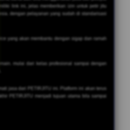
IDR 1,801,557.00
ki link ini, jelas memberikan izin untuk petir jitu
PG Soft Hot
sia. dengan pelayanan yang sudah di standarisasi
ervice yang akan membantu dengan sigap dan ramah
in. mulai dari kelas profesional sampai dengan
.
i jasa dari PETIRJITU ini. Platform ini akan terus
khir PETIRJITU menjadi tujuan utama bila sampai