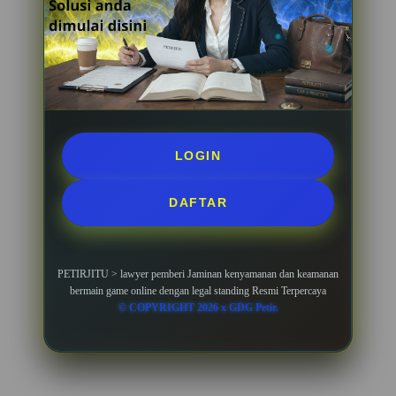
LOGIN
DAFTAR
PETIRJITU > lawyer pemberi Jaminan kenyamanan dan keamanan
bermain game online dengan legal standing Resmi Terpercaya
© COPYRIGHT 2026 x GDG Petir.