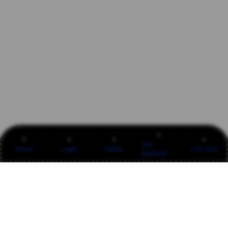
Link
Promo
Login
Daftar
Live Chat
Alternatif