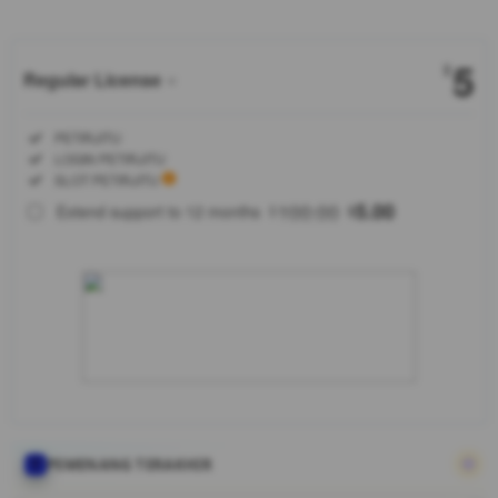
5
$
Regular License
Regular
Included:
PETIRJITU
License
Included:
LOGIN PETIRJITU
SELECTED
Included:
SLOT PETIRJITU
88
$
100.00
5.00
Extend support to 12 months
$
$
Cari situs
game online
resmi?
PETIRJITU
hadir
dengan
lisensi
terpercaya,
akses
mudah, fitur
modern,
PEMENANG TERAKHIR
dan