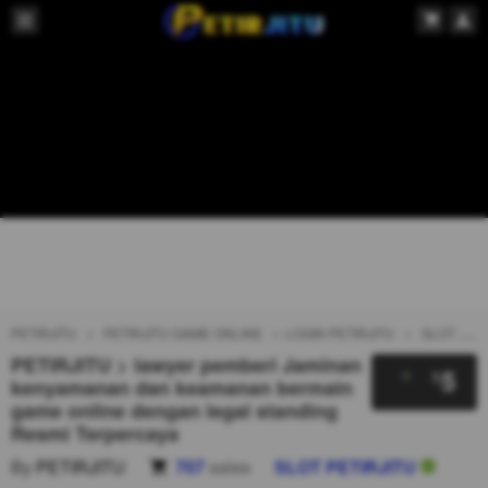
PETIRJITU
PETIRJITU GAME ONLINE
LOGIN PETIRJITU
SLOT PETIRJITU
PETIRJITU > lawyer pemberi Jaminan
5
$
kenyamanan dan keamanan bermain
game online dengan legal standing
Resmi Terpercaya
By
PETIRJITU
707
sales
SLOT PETIRJITU