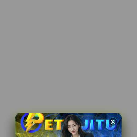
ar****o4
IDR 1,446,280.74
PG Soft Picks
ar****o0
IDR 1,709,104.68
Spin Rush 88
fi****o4
IDR 1,801,557.00
PG Soft Hot