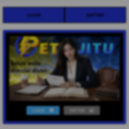
LOGIN
DAFTAR
LOGIN
DAFTAR
Show More