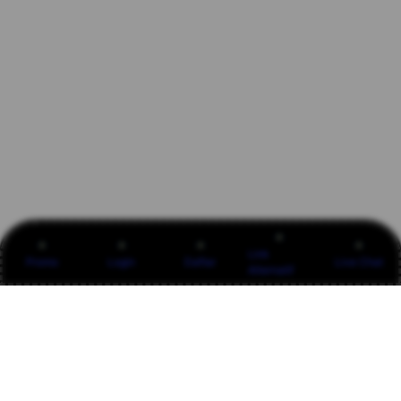
Link
Promo
Login
Daftar
Live Chat
Alternatif