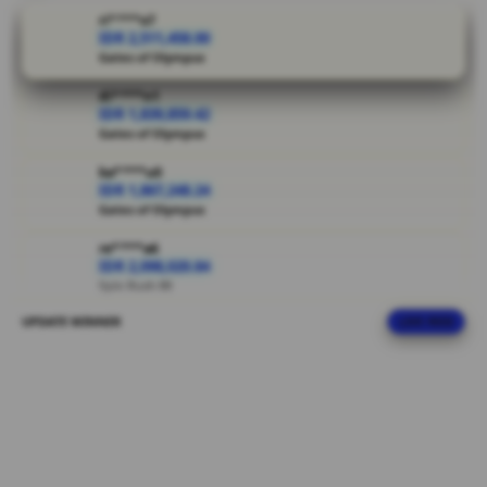
pengalaman
ri****o7
bermain
IDR 2,511,458.00
Gates of Olympus
lebih
nyaman.
di****n1
Rasakan
IDR 1,839,859.42
serunya
Gates of Olympus
bermain di
ka****u0
situs game
IDR 1,867,248.24
online No 1.
Gates of Olympus
V
re****a6
IDR 2,098,020.84
i
Spin Rush 88
e
w
UPDATE WINNER
LIVE FEED
ra****a7
l
IDR 1,130,621.74
i
PG Soft Hot
c
ar****o4
e
IDR 1,510,909.04
n
Mahjong Ways Black
s
e
re****a3