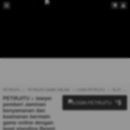
PETIRJITU
PETIRJITU GAME ONLINE
LOGIN PETIRJITU
SLOT PETIRJITU
PETIRJITU > lawyer
5
$
pemberi Jaminan
kenyamanan dan
keamanan bermain
game online dengan
legal standing Resmi