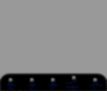
Link
Promo
Login
Daftar
Live Chat
Alternatif