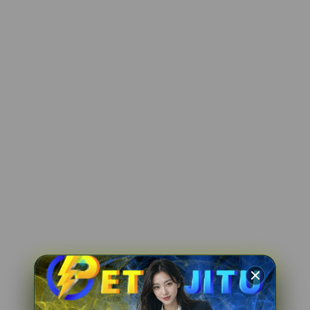
at****r8
IDR 1,750,630.30
Lucky Twins Nexus
fi****o6
IDR 1,711,333.44
Gate Slots 88
fi****o4
IDR 1,801,557.00
PG Soft Hot