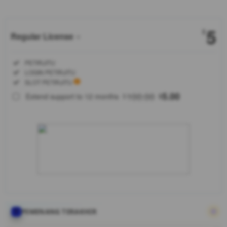
5
$
Regular License
Regular
Included:
PETIRJITU
License
Included:
LOGIN PETIRJITU
SELECTED
Included:
SLOT PETIRJITU
88
$
100.00
5.00
Extend support to 12 months
$
$
Cari situs
game online
resmi?
PETIRJITU
hadir
dengan
lisensi
terpercaya,
akses
mudah, fitur
modern,
PEMENANG TERAKHIR
dan