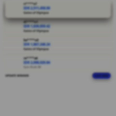
pengalaman
ri****o7
bermain
IDR 2,511,458.00
Gates of Olympus
lebih
nyaman.
di****n1
Rasakan
IDR 1,839,859.42
serunya
Gates of Olympus
bermain di
ka****u0
situs game
IDR 1,867,248.24
online No 1.
Gates of Olympus
V
re****a6
IDR 2,098,020.84
i
Spin Rush 88
e
w
UPDATE WINNER
LIVE FEED
ra****a7
l
IDR 1,130,621.74
i
PG Soft Hot
c
ar****o4
e
IDR 1,510,909.04
n
Mahjong Ways Black
s
e
re****a3