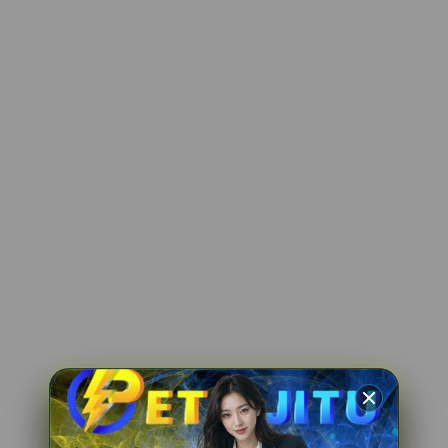
al****a3
IDR 643,840.22
Gate Slots 88
ka****u0
IDR 1,814,090.10
Sweet Bonanza
fi****o4
IDR 1,801,557.00
PG Soft Hot