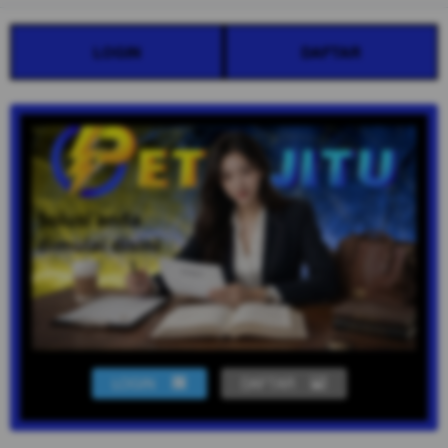
LOGIN
DAFTAR
LOGIN
DAFTAR
Show More