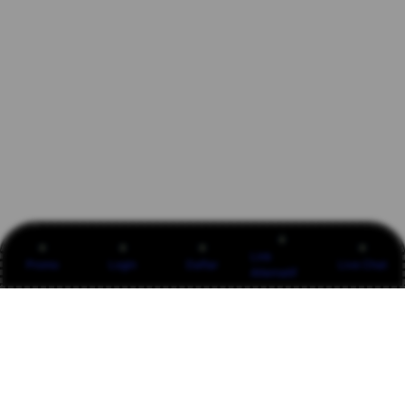
Link
Promo
Login
Daftar
Live Chat
Alternatif