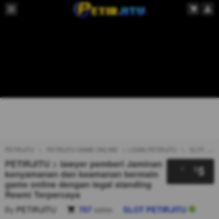
PETIRJITU
PETIRJITU GAME ONLINE
LOGIN PETIRJITU
SLOT PETIRJITU
PETIRJITU > lawyer pemberi Jaminan
5
$
kenyamanan dan keamanan bermain
game online dengan legal standing
Resmi Terpercaya
By
PETIRJITU
707
sales
SLOT PETIRJITU