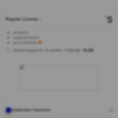
5
$
Regular License
Regular
Included:
PETIRJITU
License
Included:
LOGIN PETIRJITU
SELECTED
Included:
SLOT PETIRJITU
88
$
100.00
5.00
Extend support to 12 months
$
$
Cari situs
game online
resmi?
PETIRJITU
hadir
dengan
lisensi
terpercaya,
akses
mudah, fitur
modern,
PEMENANG TERAKHIR
dan