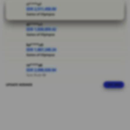
pengalaman
ri****o7
bermain
IDR 2,511,458.00
Gates of Olympus
lebih
nyaman.
di****n1
Rasakan
IDR 1,839,859.42
serunya
Gates of Olympus
bermain di
ka****u0
situs game
IDR 1,867,248.24
online No 1.
Gates of Olympus
V
re****a6
IDR 2,098,020.84
i
Spin Rush 88
e
w
UPDATE WINNER
LIVE FEED
ra****a7
l
IDR 1,130,621.74
i
PG Soft Hot
c
ar****o4
e
IDR 1,510,909.04
n
Mahjong Ways Black
s
e
re****a3