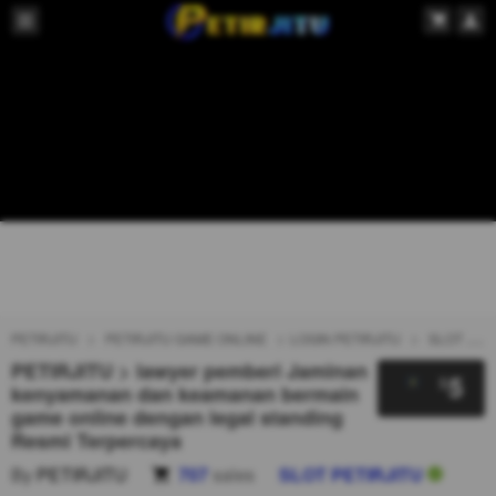
PETIRJITU
PETIRJITU GAME ONLINE
LOGIN PETIRJITU
SLOT PETIRJITU
PETIRJITU > lawyer pemberi Jaminan
5
$
kenyamanan dan keamanan bermain
game online dengan legal standing
Resmi Terpercaya
By
PETIRJITU
707
sales
SLOT PETIRJITU