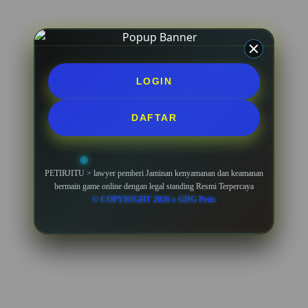
LOGIN
DAFTAR
PETIRJITU > lawyer pemberi Jaminan kenyamanan dan keamanan
bermain game online dengan legal standing Resmi Terpercaya
© COPYRIGHT 2026 x GDG Petir.