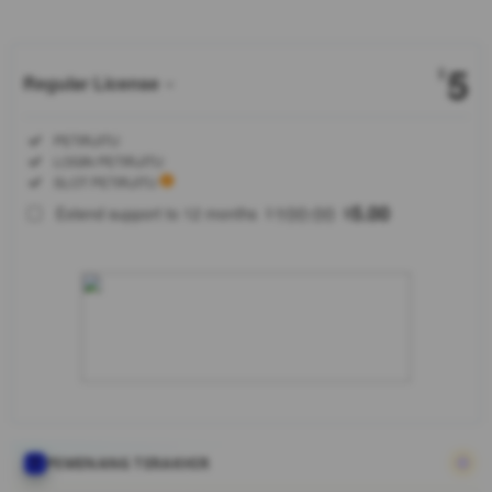
5
$
Regular License
Regular
Included:
PETIRJITU
License
Included:
LOGIN PETIRJITU
SELECTED
Included:
SLOT PETIRJITU
88
$
100.00
5.00
Extend support to 12 months
$
$
Cari situs
game online
resmi?
PETIRJITU
hadir
dengan
lisensi
terpercaya,
akses
mudah, fitur
modern,
PEMENANG TERAKHIR
dan