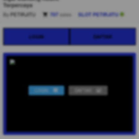
Terpercaya
By
PETIRJITU
707
sales
SLOT PETIRJITU
LOGIN
DAFTAR
LOGIN
DAFTAR
Show More