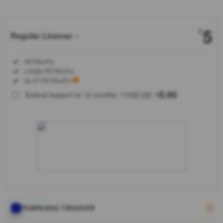
5
$
Regular License
Regular
Included:
PETIRJITU
License
Included:
LOGIN PETIRJITU
SELECTED
Included:
SLOT PETIRJITU
88
$
100.00
5.00
Extend support to 12 months
$
$
Cari situs
game online
resmi?
PETIRJITU
hadir
dengan
lisensi
terpercaya,
akses
mudah, fitur
modern,
PEMENANG TERAKHIR
dan