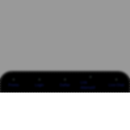
Link
Promo
Login
Daftar
Live Chat
Alternatif