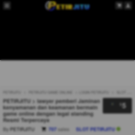
PETIRJITU
PETIRJITU GAME ONLINE
LOGIN PETIRJITU
SLOT PETIRJITU
PETIRJITU > lawyer pemberi Jaminan
5
$
kenyamanan dan keamanan bermain
game online dengan legal standing
Resmi Terpercaya
By
PETIRJITU
707
sales
SLOT PETIRJITU